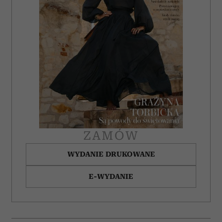
analizować ruch w naszej witrynie. Informacje o tym, jak
korzystasz z naszej witryny, udostępniamy partnerom
społecznościowym, reklamowym i analitycznym.
Partnerzy mogą połączyć te informacje z innymi danymi
otrzymanymi od Ciebie lub uzyskanymi podczas
korzystania z ich usług.
ZAMÓW
WYDANIE DRUKOWANE
E-WYDANIE