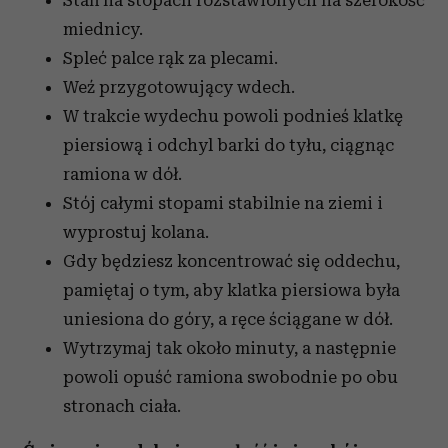
Stań na stopach rozstawionych na szerokość
miednicy.
Spleć palce rąk za plecami.
Weź przygotowujący wdech.
W trakcie wydechu powoli podnieś klatkę
piersiową i odchyl barki do tyłu, ciągnąc
ramiona w dół.
Stój całymi stopami stabilnie na ziemi i
wyprostuj kolana.
Gdy będziesz koncentrować się oddechu,
pamiętaj o tym, aby klatka piersiowa była
uniesiona do góry, a ręce ściągane w dół.
Wytrzymaj tak około minuty, a następnie
powoli opuść ramiona swobodnie po obu
stronach ciała.