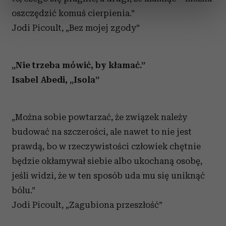
dane są przetwarzane oraz ustaw własne preferencje w
oszczędzić komuś cierpienia.”
sekcji szczegółów
. W Deklaracji plików cookie możesz
Jodi Picoult, „Bez mojej zgody”
zmienić lub wycofać swoją zgodę w dowolnej chwili.
Wykorzystujemy pliki cookie do spersonalizowania treści
i reklam, aby oferować funkcje społecznościowe i
„Nie trzeba mówić, by kłamać.”
analizować ruch w naszej witrynie. Informacje o tym, jak
Isabel Abedi, „Isola”
korzystasz z naszej witryny, udostępniamy partnerom
społecznościowym, reklamowym i analitycznym.
Partnerzy mogą połączyć te informacje z innymi danymi
„Można sobie powtarzać, że związek należy
otrzymanymi od Ciebie lub uzyskanymi podczas
budować na szczerości, ale nawet to nie jest
korzystania z ich usług.
prawdą, bo w rzeczywistości człowiek chętnie
będzie okłamywał siebie albo ukochaną osobę,
jeśli widzi, że w ten sposób uda mu się uniknąć
bólu.”
Jodi Picoult, „Zagubiona przeszłość”