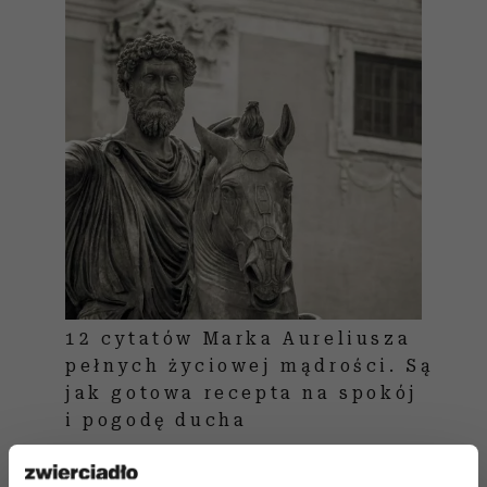
12 cytatów Marka Aureliusza
pełnych życiowej mądrości. Są
jak gotowa recepta na spokój
i pogodę ducha