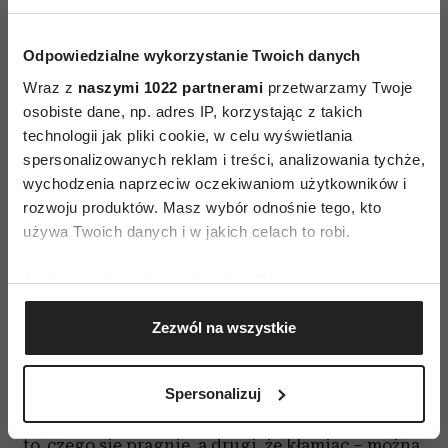
Cytaty o kłamstwie w związku i
miłości
Odpowiedzialne wykorzystanie Twoich danych
Wraz z
naszymi 1022 partnerami
przetwarzamy Twoje
Miłość potrafi usprawiedliwić wiele – także
osobiste dane, np. adres IP, korzystając z takich
kłamstwo.
W imię uczucia ludzie przemilczają
technologii jak pliki cookie, w celu wyświetlania
prawdę, oszukują siebie i innych
.
Te cytaty
spersonalizowanych reklam i treści, analizowania tychże,
pokazują, jak złożona bywa relacja między
wychodzenia naprzeciw oczekiwaniom użytkowników i
rozwoju produktów. Masz wybór odnośnie tego, kto
miłością a obłudą – czasem bolesna, a czasem aż
używa Twoich danych i w jakich celach to robi.
nazbyt ludzka.
Jeśli wyrazisz na to zgodę, chcielibyśmy również:
„Miłość czyni nas wszystkich kłamcami.”
Gromadzić dane dotyczące Twojej lokalizacji
Cassandra Clare, „Miasto zagubionych dusz”
Zezwól na wszystkie
geograficznej z dokładnością nawet do kilku metrów
Identyfikować Twoje urządzenie, aktywnie
analizując charakteryzującego je zbiory danych
„Znam dwa powody, żeby nie mówić prawdy.
Spersonalizuj
(fingerprinting, czyli wirtualny odcisk palca)
Pierwszy jest taki, że kłamstwem można zdobyć
Dowiedz się więcej odnośnie tego, jak Twoje osobiste
to, czego się pragnie, a drugi, że kłamiąc – można