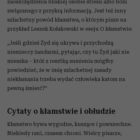
zaoszczędzenia bliskiej osobie stresu albo bólu
związanego z przykrą informacją. Jest też inny
szlachetny powód kłamstwa, o którym pisze na
przykład Leszek Kołakowski w eseju O kłamstwie:
„Jeśli gdzieś Żyd się ukrywa i przychodzą
niemieccy żandarmi, pytając, czy tu Żyd jaki nie
mieszka – któż z resztką sumienia mógłby
powiedzieć, że w imię szlachetnej zasady
niekłamania trzeba wydać człowieka katom na
pewną śmierć?”
Cytaty o kłamstwie i obłudzie
Kłamstwo bywa wygodne, kuszące i powszechne.
Niekiedy rani, czasem chroni. Wielcy pisarze,