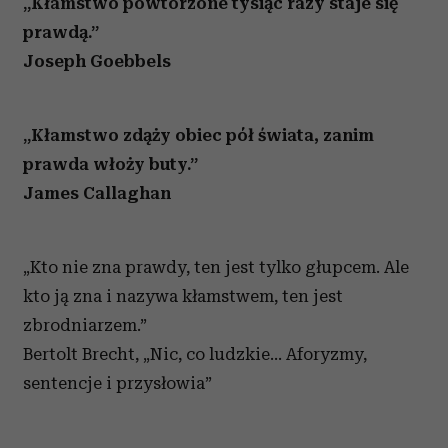
„Kłamstwo powtórzone tysiąc razy staje się
prawdą.”
Joseph Goebbels
„Kłamstwo zdąży obiec pół świata, zanim
prawda włoży buty.”
James Callaghan
„Kto nie zna prawdy, ten jest tylko głupcem. Ale
kto ją zna i nazywa kłamstwem, ten jest
zbrodniarzem.”
Bertolt Brecht, „Nic, co ludzkie… Aforyzmy,
sentencje i przysłowia”