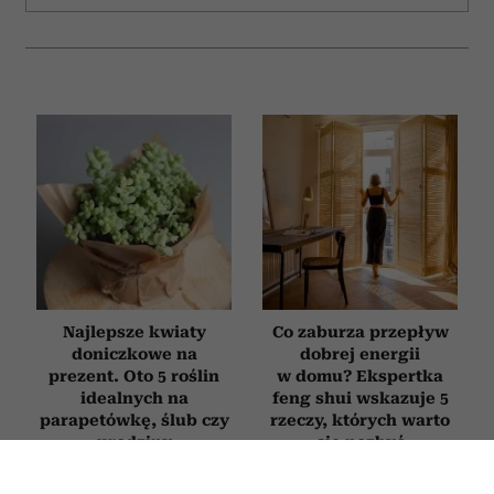
Najlepsze kwiaty
Co zaburza przepływ
doniczkowe na
dobrej energii
prezent. Oto 5 roślin
w domu? Ekspertka
idealnych na
feng shui wskazuje 5
parapetówkę, ślub czy
rzeczy, których warto
urodziny
się pozbyć