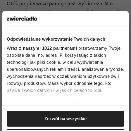
Otóż po pierwsze pamięć jest wybiórcza. Nie
rejestruje wszystkiego co nas spotyka, czasami
coś jej umyka – to akurat wszyscy wiemy i chyba
się z tym pogodziliśmy.
Odpowiedzialne wykorzystanie Twoich danych
Niestety, równie często „rejestruje” też to, co
Wraz z
naszymi 1022 partnerami
przetwarzamy Twoje
byśmy chcieli, a co niekoniecznie wydarzyło się
osobiste dane, np. adres IP, korzystając z takich
naprawdę. Słowem – możesz „przypominać
technologii jak pliki cookie, w celu wyświetlania
sobie” to, co nigdy ci się nie przydarzyło…
spersonalizowanych reklam i treści, analizowania tychże,
Pamięć chętnie czerpie z podobnych ściągawek
wychodzenia naprzeciw oczekiwaniom użytkowników i
rozwoju produktów. Masz wybór odnośnie tego, kto
co mózg przy spostrzeganiu – z twoich i cudzych
używa Twoich danych i w jakich celach to robi.
oczekiwań, doświadczeń, wiedzy itp. Chce
chronić twoją
samoocenę
, stan psychiczny
Jeśli wyrazisz na to zgodę, chcielibyśmy również:
i motywację. W sumie to miłe, że nasze
Gromadzić dane dotyczące Twojej lokalizacji
wewnętrzne mechanizmy odbioru
Zezwól na wszystkie
geograficznej z dokładnością nawet do kilku metrów
Identyfikować Twoje urządzenie, aktywnie
rzeczywistości tak o nas dbają, ale jak rzetelnie