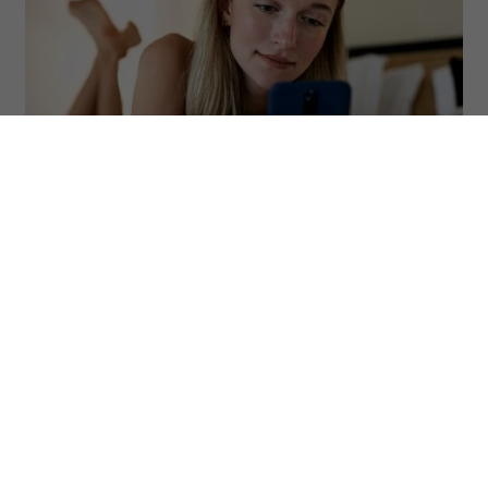
(Fot. Daniel de la Hoz/Getty Images)
Są ludzie, którzy niezwykle starannie
budują swój wizerunek w sieci i