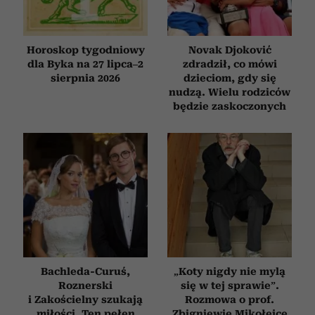
Horoskop tygodniowy
Novak Djoković
dla Byka na 27 lipca–2
zdradził, co mówi
sierpnia 2026
dzieciom, gdy się
nudzą. Wielu rodziców
będzie zaskoczonych
Bachleda-Curuś,
„Koty nigdy nie mylą
Roznerski
się w tej sprawie”.
i Zakościelny szukają
Rozmowa o prof.
miłości. Ten pełen
Zbigniewie Mikołejce