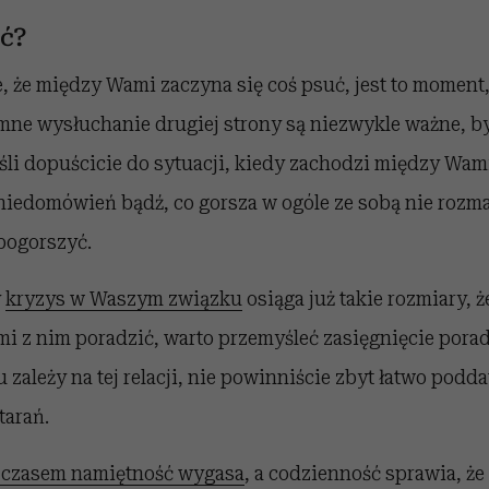
ć?
, że między Wami zaczyna się coś psuć, jest to moment
ne wysłuchanie drugiej strony są niezwykle ważne, b
eśli dopuścicie do sytuacji, kiedy zachodzi między Wam
niedomówień bądź, co gorsza w ogóle ze sobą nie rozma
pogorszyć.
y
kryzys w Waszym związku
osiąga już takie rozmiary, że
mi z nim poradzić, warto przemyśleć zasięgnięcie porady
 zależy na tej relacji, nie powinniście zbyt łatwo podd
tarań.
 czasem namiętność wygasa
, a codzienność sprawia, 