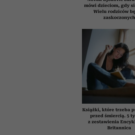
mówi dzieciom, gdy s
Wielu rodziców b
zaskoczonyc
Książki, które trzeba 
przed śmiercią. 5 t
z zestawienia Encyk
Britannica