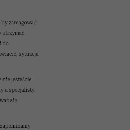
, by zareagować!
y
utrzymać
i do
wiacie, sytuacja
 nie jesteście
 u specjalisty.
awać się
że zapominamy