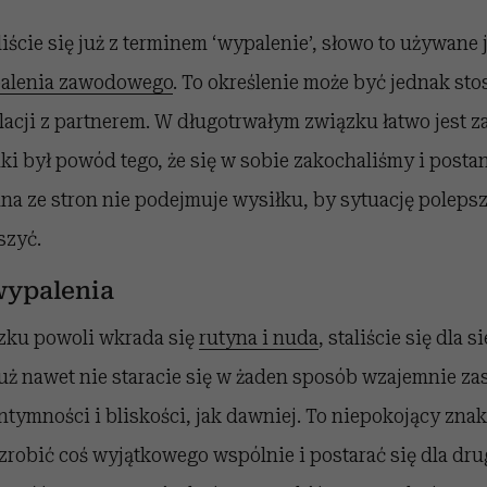
ście się już z terminem ‘wypalenie’, słowo to używane j
alenia zawodowego
. To określenie może być jednak st
lacji z partnerem. W długotrwałym związku łatwo jest 
aki był powód tego, że się w sobie zakochaliśmy i post
dna ze stron nie podejmuje wysiłku, by sytuację poleps
szyć.
ypalenia
zku powoli wkrada się
rutyna i nuda
, staliście się dla s
uż nawet nie staracie się w żaden sposób wzajemnie za
ymności i bliskości, jak dawniej. To niepokojący znak, 
zrobić coś wyjątkowego wspólnie i postarać się dla dru