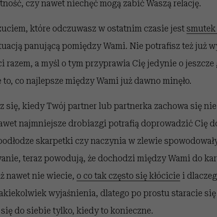
tność, czy nawet niechęć mogą zabić Waszą relację.
ciem, które odczuwasz w ostatnim czasie jest
smutek 
acją panującą pomiędzy Wami. Nie potrafisz też już w
i razem, a myśl o tym przyprawia Cię jedynie o jeszcze 
 to, co najlepsze między Wami już dawno minęło.
z się, kiedy Twój partner lub partnerka zachowa się nie 
awet najmniejsze drobiazgi potrafią doprowadzić Cię do
 podłodze skarpetki czy naczynia w zlewie spowodował
anie, teraz powodują, że dochodzi między Wami do ka
ż nawet nie wiecie,
o co tak często się kłócicie
i dlaczeg
akiekolwiek wyjaśnienia, dlatego po prostu staracie si
się do siebie tylko, kiedy to konieczne.