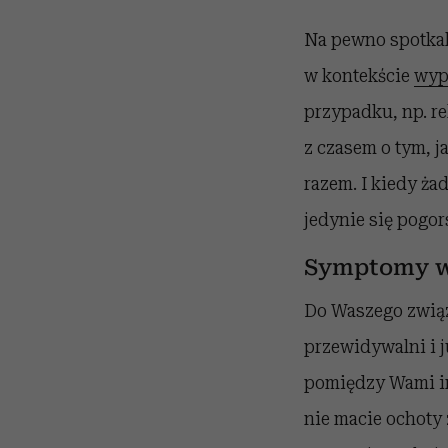
Na pewno spotkali
w kontekście
wyp
przypadku, np. re
z czasem o tym, j
razem. I kiedy ża
jedynie się pogor
Symptomy w
Do Waszego zwią
przewidywalni i j
pomiędzy Wami int
nie macie ochoty 