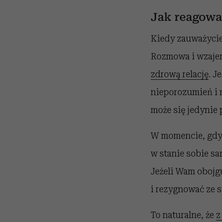
Jak reagowa
Kiedy zauważycie
Rozmowa i wzajem
zdrową relację
. J
nieporozumień i 
może się jedynie 
W momencie, gd
w stanie sobie sa
Jeżeli Wam obojgu
i rezygnować ze s
To naturalne, że
z