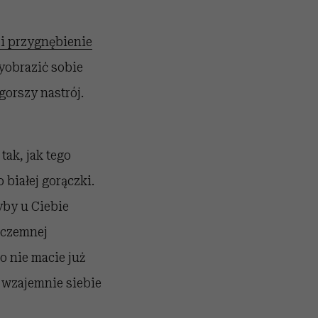
i przygnębienie
yobrazić sobie
gorszy nastrój.
tak, jak tego
 białej gorączki.
yby u Ciebie
rczemnej
o nie macie już
ę wzajemnie siebie