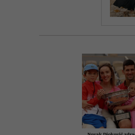
Novak Djoković zdrad