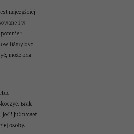
est najczęściej
osowane i w
zapomnieć
anowiliśmy być
zyć, może ona
iebie
skoczyć. Brak
jeśli już nawet
giej osoby.