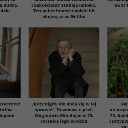
ię nudzą.
i Zakościelny szukają miłości.
na 27 
ędzie
Ten pełen humoru polski hit
h
obejrzysz na Netflix
przeczytać
„Koty nigdy nie mylą się w tej
Naj
ytułów
sprawie”. Rozmowa o prof.
o zaczyn
lopedii
Zbigniewie Mikołejce w 75.
50. Każd
rocznicę jego urodzin
i przypo
za