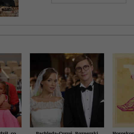
ził, co
Bachleda-Curuś, Roznerski
Horoskop