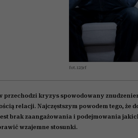
edź
 5,
j
Wiemy, gdzie go kupić
Miller s. 5, odc. 6]
przekraczają swoje g
sezon jesień–zima 2
w seksie?
fot.123rf
w przechodzi kryzys spowodowany znudzeniem
cią relacji. Najczęstszym powodem tego, że d
i jest brak zaangażowania i podejmowania jaki
prawić wzajemne stosunki.