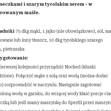
seczkami i szarym tyrolskim serem - w
W 2027 roku wystąpi na PGE
arowanym maśle.
Narodowym. Kim jest Karol G, o
której w Polsce wciąż mówi się
zaskakująco mało?
ładniki
75 dkg mąki, 1 jajko (nie obowiązkowo), sól, m
rowane lub inny tłuszcz, 10 dkg tyrolskiego szarego
a, pietruszka
ygotowanie:
ierwszej kolejności przyrządzić Nockerl (kluski
dzione). Połączyć mąke z solą oraz wodą (można dodać
ko) rozprowadzić w naczyniu. Następnie zagotować
oloną wodę w garnku, do wrzącej wody kłaść porcje cia
eczką lub jeśli mamy maszynkę do Speztli przez maszy