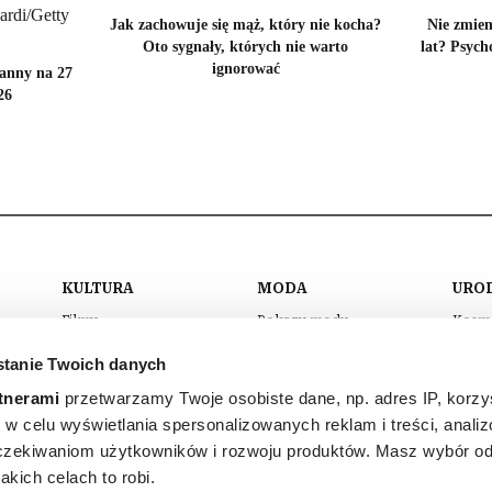
Jak zachowuje się mąż, który nie kocha?
Nie zmien
Oto sygnały, których nie warto
lat? Psych
ignorować
anny na 27
26
KULTURA
MODA
URO
Filmy
Pokazy mody
Kosm
Seriale
Kolekcje
Pielę
tanie Twoich danych
Muzyka
Stylizacje gwiazd
Maki
tnerami
przetwarzamy Twoje osobiste dane, np. adres IP, korzys
ła
Książki
Trendy
Włos
ie, w celu wyświetlania spersonalizowanych reklam i treści, anali
Sztuka
Zakupy
Perf
zekiwaniom użytkowników i rozwoju produktów. Masz wybór odn
kich celach to robi.