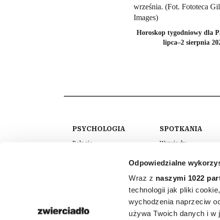
Horoskop tygodniowy dla P
lipca–2 sierpnia 20
PSYCHOLOGIA
SPOTKANIA
Relacje
Wywiady
Seks
Podcasty
Odpowiedzialne wykorzys
Praca
Wideo
Wraz z
naszymi 1022 par
Wychowanie
Akademia Zwierciad
technologii jak pliki cook
Kulisy naszych sesji
wychodzenia naprzeciw oc
używa Twoich danych i w ja