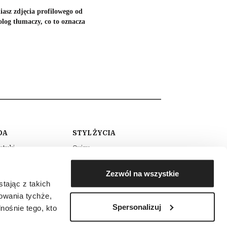
iasz zdjęcia profilowego od
olog tłumaczy, co to oznacza
DA
STYL ŻYCIA
etyki
Quizy
gnacja
Psychotesty
Zezwól na wszystkie
jaż
Horoskopy
tając z takich
y
Zdrowie
zowania tychże,
Spersonalizuj
umy
Podróże
ośnie tego, kto