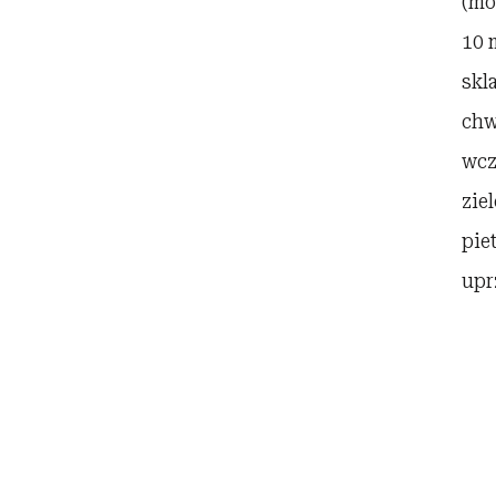
(mo
10 
skl
chw
wcz
zie
pie
upr