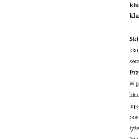
klu
kl
Sk
kla
ser
Prz
W p
kła
jaj
pos
łyż