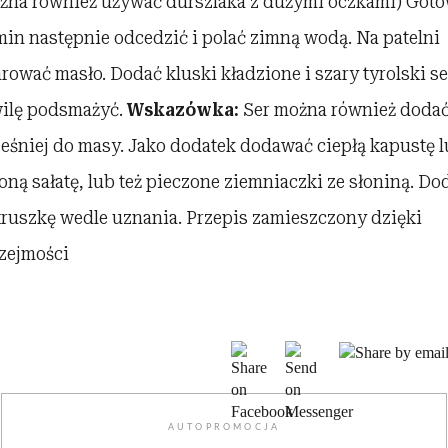
żna również używać durszlaka z dużymi oczkami) Got
min następnie odcedzić i polać zimną wodą. Na patelni
arować masło. Dodać kluski kładzione i szary tyrolski se
ilę podsmażyć.
Wskazówka:
Ser można również doda
eśniej do masy. Jako dodatek dodawać ciepłą kapustę 
loną sałatę, lub też pieczone ziemniaczki ze słoniną. Do
truszkę wedle uznania. Przepis zamieszczony dzięki
zejmości
AUTOPROMOCJA