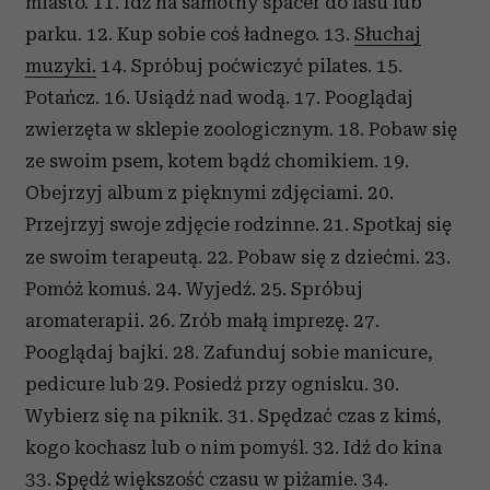
miasto. 11. Idź na samotny spacer do lasu lub
parku. 12. Kup sobie coś ładnego. 13.
Słuchaj
muzyki.
14. Spróbuj poćwiczyć pilates. 15.
Potańcz. 16. Usiądź nad wodą. 17. Pooglądaj
zwierzęta w sklepie zoologicznym. 18. Pobaw się
ze swoim psem, kotem bądź chomikiem. 19.
Obejrzyj album z pięknymi zdjęciami. 20.
Przejrzyj swoje zdjęcie rodzinne.
21. Spotkaj się
ze swoim terapeutą. 22. Pobaw się z dziećmi. 23.
Pomóż komuś. 24. Wyjedź. 25. Spróbuj
aromaterapii. 26. Zrób małą imprezę. 27.
Pooglądaj bajki. 28. Zafunduj sobie manicure,
pedicure lub 29. Posiedź przy ognisku. 30.
Wybierz się na piknik. 31. Spędzać czas z kimś,
kogo kochasz lub o nim pomyśl. 32. Idź do kina
33. Spędź większość czasu w piżamie. 34.