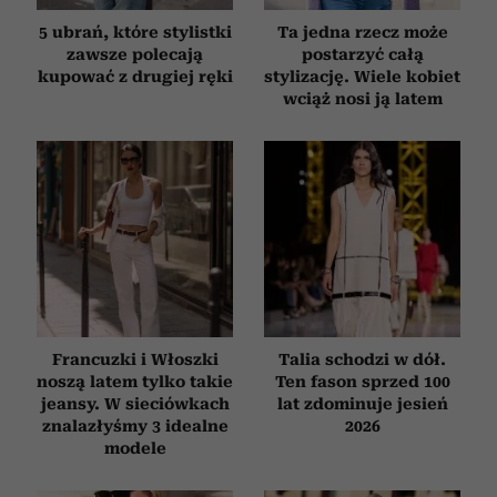
5 ubrań, które stylistki
Ta jedna rzecz może
zawsze polecają
postarzyć całą
kupować z drugiej ręki
stylizację. Wiele kobiet
wciąż nosi ją latem
Francuzki i Włoszki
Talia schodzi w dół.
noszą latem tylko takie
Ten fason sprzed 100
jeansy. W sieciówkach
lat zdominuje jesień
znalazłyśmy 3 idealne
2026
modele