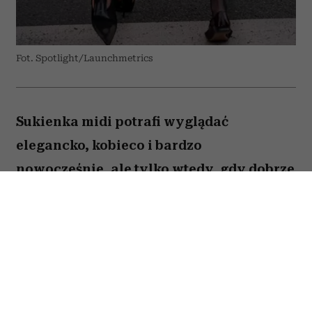
Fot. Spotlight/Launchmetrics
Sukienka midi potrafi wyglądać
elegancko, kobieco i bardzo
nowocześnie, ale tylko wtedy, gdy dobrze
dobierzemy do niej buty. Jeden
popularny model może zaburzyć
proporcje sylwetki, optycznie skrócić
nogi i sprawić, że cała stylizacja będzie
wyglądała ciężej, niż powinna.