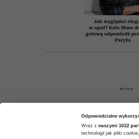
Jak wyglądać eleg
w upał? Kate Moss d
gotową odpowiedź pros
Paryża
MODA
Nie kolczyk
Odpowiedzialne wykorzys
torebki. P
Wraz z
naszymi 1022 par
Fashion 
technologii jak pliki cook