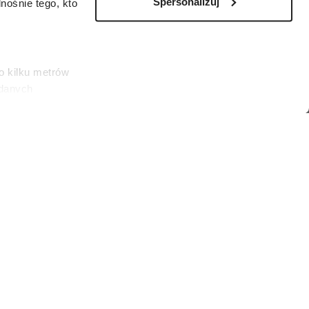
Spersonalizuj
ośnie tego, kto
o kilku metrów
 danych
łasne
ać swoją zgodę w
społecznościowe
dostępniamy
nformacje z
 nie tylko
ęgali po