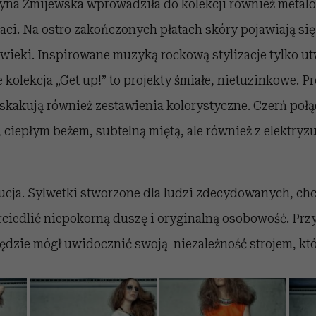
tyna Żmijewska wprowadziła do kolekcji również metal
aci. Na ostro zakończonych płatach skóry pojawiają się
ćwieki. Inspirowane muzyką rockową stylizacje tylko ut
 kolekcja „Get up!” to projekty śmiałe, nietuzinkowe. 
askakują również zestawienia kolorystyczne. Czerń połąc
 ciepłym beżem, subtelną miętą, ale również z elektryz
lucja. Sylwetki stworzone dla ludzi zdecydowanych, ch
rciedlić niepokorną duszę i oryginalną osobowość. Pr
ędzie mógł uwidocznić swoją niezależność strojem, któ