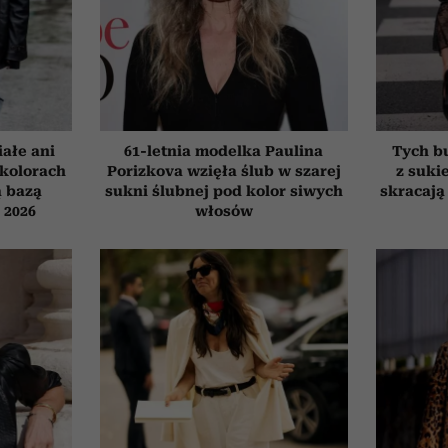
iałe ani
61-letnia modelka Paulina
Tych bu
 kolorach
Porizkova wzięła ślub w szarej
z suki
ą bazą
sukni ślubnej pod kolor siwych
skracają 
ń 2026
włosów