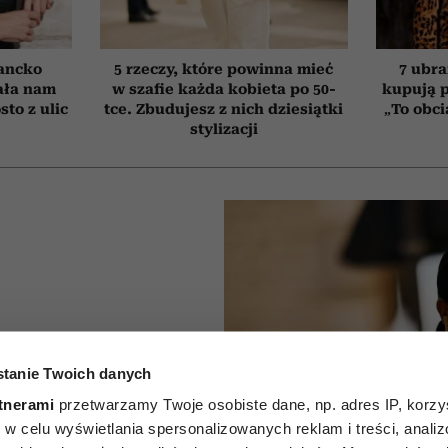
ancko
5 rzeczy, które powinna mieć
7 ubra
ała nam
w szafie każda kobieta po 50-
kupują p
to z ulic
tce. Zbudujesz z nich dziesiątki
„To obci
stylizacji
i i nie
tanie Twoich danych
aryski
tnerami
przetwarzamy Twoje osobiste dane, np. adres IP, korzys
Week
ie, w celu wyświetlania spersonalizowanych reklam i treści, anali