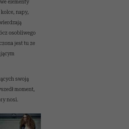
owe elementy
 kolce, napy,
wierdzają
Prócz osobliwego
zona jest tu ze
ującym
cących swoją
zyszedł moment,
ry nosi.