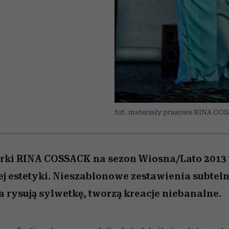
edź
 5,
j
Wiemy, gdzie go kupić
Miller s. 5, odc. 6]
przekraczają swoje g
sezon jesień–zima 2
w seksie?
fot. materiały prasowe RINA CO
rki RINA COSSACK na sezon Wiosna/Lato 2013 
 estetyki. Nieszablonowe zestawienia subteln
a rysują sylwetkę, tworzą kreacje niebanalne.