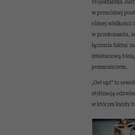
Projektantka Jus
w przeróżnej post
różnej wielkości 
w przekonaniu, że
łączenia faktur z
śmietanową bielą,
pomarańczem.
„Get up!” to rewo
stylizacją odzwie
w którym każdy b