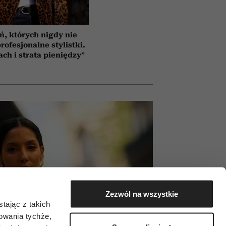
ń, których nigdy nie
rofesjonalne stylistki.
ach i strata pieniędzy”
Zezwól na wszystkie
tając z takich
zowania tychże,