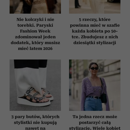
korzystania z ich usług.
Nie kolczyki i nie
5 rzeczy, które
torebki. Paryski
powinna mieć w szafie
Fashion Week
każda kobieta po 50-
zdominował jeden
tce. Zbudujesz z nich
dodatek, który musisz
dziesiątki stylizacji
mieć latem 2026
3 pary butów, których
Ta jedna rzecz może
stylistki nie kupują
postarzyć całą
nawet na
stylizację. Wiele kobiet