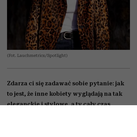
(Fot. Lauchmetrics/Spotlight)
Zdarza ci się zadawać sobie pytanie: jak
to jest, że inne kobiety wyglądają na tak
eleganckie i stylowe, a ty cały czas
czujesz się ubrana „tanio” – i to mimo
szafy pękającej w szwach? Każda
stylistka zna ten problem i jego