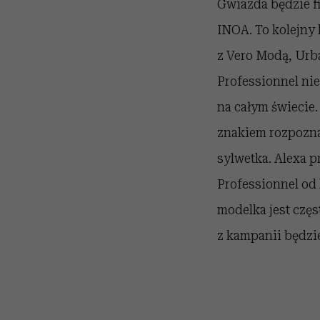
Gwiazda będzie f
INOA. To kolejny 
z Vero Modą, Urba
Professionnel nie
na całym świecie.
znakiem rozpozna
sylwetka. Alexa pr
Professionnel od 
modelka jest częs
z kampanii będzi