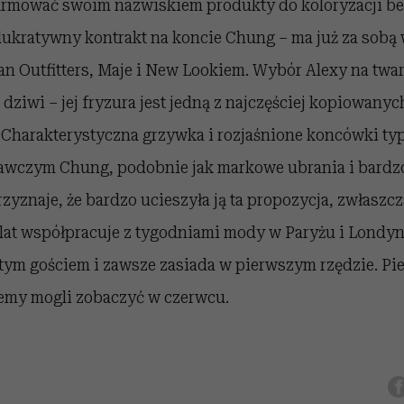
irmować swoim nazwiskiem produkty do koloryzacji b
lukratywny kontrakt na koncie Chung – ma już za sobą 
n Outfitters, Maje i New Lookiem. Wybór Alexy na twar
 dziwi – jej fryzura jest jedną z najczęściej kopiowanyc
 Charakterystyczna grzywka i rozjaśnione koncówki typ
wczym Chung, podobnie jak markowe ubrania i bardz
zyznaje, że bardzo ucieszyła ją ta propozycja, zwłaszcza
lat współpracuje z tygodniami mody w Paryżu i Londyn
tym gościem i zawsze zasiada w pierwszym rzędzie. Pi
emy mogli zobaczyć w czerwcu.