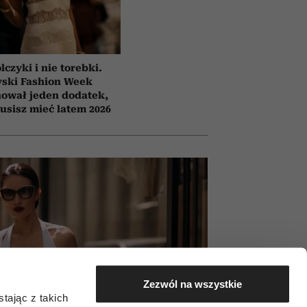
lczyki i nie torebki.
yski Fashion Week
ował jeden dodatek,
usisz mieć latem 2026
Zezwól na wszystkie
tając z takich