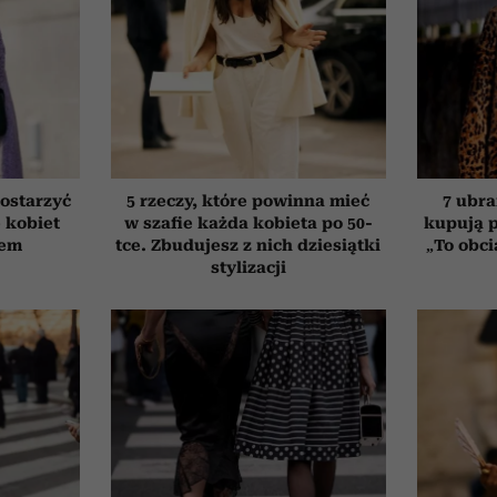
ostarzyć
5 rzeczy, które powinna mieć
7 ubra
e kobiet
w szafie każda kobieta po 50-
kupują p
tem
tce. Zbudujesz z nich dziesiątki
„To obci
stylizacji