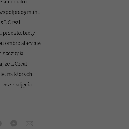
ez amoniaku
współpracę m.in..
z L’Oréal
h przez kobiety
u ombre stały się
o szczupła
, że L’Oréal
ie, na których
erwsze zdjęcia