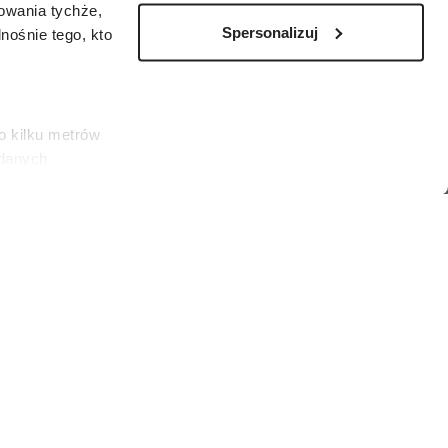
zowania tychże,
Spersonalizuj
ośnie tego, kto
o kilku metrów
 danych
łasne
ać swoją zgodę w
społecznościowe
dostępniamy
nformacje z
 niewymuszoną