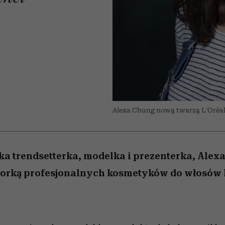
edź
 5,
j
Wiemy, gdzie go kupić
Miller s. 5, odc. 6]
niż się wydaje
sezon jesień–zima 2
Alexa Chung nową twarzą L’Oréal
ka trendsetterka, modelka i prezenterka, Alex
rką profesjonalnych kosmetyków do włosów 