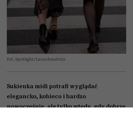
Fot. Spotlight/Launchmetrics
Sukienka midi potrafi wyglądać
elegancko, kobieco i bardzo
nowocześnie, ale tylko wtedy, gdy dobrze
dobierzemy do niej buty. Jeden
popularny model może zaburzyć