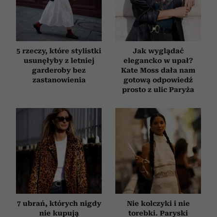
otrzymanymi od Ciebie lub uzyskanymi podczas
korzystania z ich usług.
5 rzeczy, które stylistki
Jak wyglądać
usunęłyby z letniej
elegancko w upał?
garderoby bez
Kate Moss dała nam
zastanowienia
gotową odpowiedź
prosto z ulic Paryża
7 ubrań, których nigdy
Nie kolczyki i nie
nie kupują
torebki. Paryski