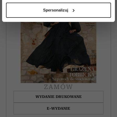
analizując charakteryzującego je zbiory danych
Spersonalizuj
(fingerprinting, czyli wirtualny odcisk palca)
Dowiedz się więcej odnośnie tego, jak Twoje osobiste
dane są przetwarzane oraz ustaw własne preferencje w
sekcji szczegółów
. W Deklaracji plików cookie możesz
zmienić lub wycofać swoją zgodę w dowolnej chwili.
Wykorzystujemy pliki cookie do spersonalizowania treści
i reklam, aby oferować funkcje społecznościowe i
analizować ruch w naszej witrynie. Informacje o tym, jak
korzystasz z naszej witryny, udostępniamy partnerom
społecznościowym, reklamowym i analitycznym.
Partnerzy mogą połączyć te informacje z innymi danymi
ZAMÓW
otrzymanymi od Ciebie lub uzyskanymi podczas
korzystania z ich usług.
WYDANIE DRUKOWANE
E-WYDANIE