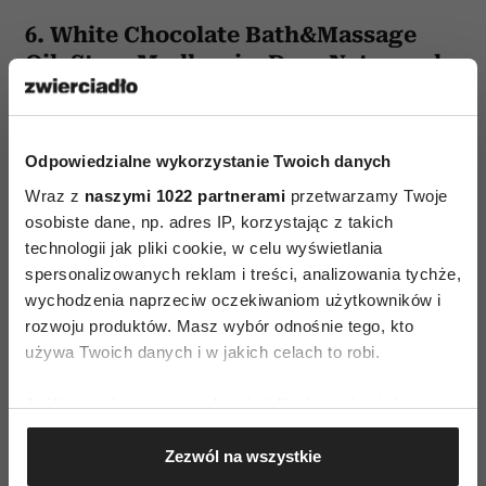
6. White Chocolate Bath&Massage
Oil, Stara Mydlarnia, Dary Natury, ok.
18 zł
Doskonale nawilża, wygładza i zmiękcza skórę, a
Odpowiedzialne wykorzystanie Twoich danych
jego przyjemny czekoladowy zapach uspokaja i
relaksuje. Doskonały do wieczornej kąpieli przed
Wraz z
naszymi 1022 partnerami
przetwarzamy Twoje
osobiste dane, np. adres IP, korzystając z takich
snem.
technologii jak pliki cookie, w celu wyświetlania
spersonalizowanych reklam i treści, analizowania tychże,
wychodzenia naprzeciw oczekiwaniom użytkowników i
rozwoju produktów. Masz wybór odnośnie tego, kto
używa Twoich danych i w jakich celach to robi.
Jeśli wyrazisz na to zgodę, chcielibyśmy również:
AUTOPROMOCJA
Gromadzić dane dotyczące Twojej lokalizacji
Zezwól na wszystkie
geograficznej z dokładnością nawet do kilku metrów
Identyfikować Twoje urządzenie, aktywnie