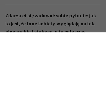
Zdarza ci się zadawać sobie pytanie: jak
to jest, że inne kobiety wyglądają na tak
eleganckie i stylowe, a ty cały czas
czujesz się ubrana „tanio” – i to mimo
szafy pękającej w szwach? Każda
stylistka zna ten problem i jego
przyczynę. To nieprzemyślane zakupy,
przez które tracisz klasę, pieniądze i
miejsce w garderobie. Oto lista
„zakazanych” ubrań, która pomoże ci
podejmować lepsze decyzje zakupowe.