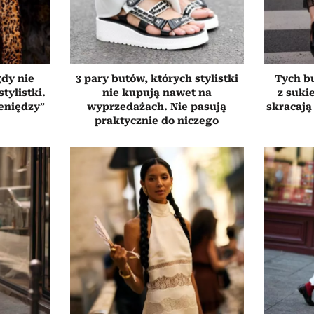
gdy nie
3 pary butów, których stylistki
Tych bu
tylistki.
nie kupują nawet na
z suki
ieniędzy”
wyprzedażach. Nie pasują
skracają 
praktycznie do niczego