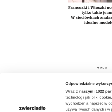
Francuzki i Włoszki no
tylko takie jean
W sieciówkach znala
idealne model
MODA
Jak wygl
Odpowiedzialne wykorzys
elegancko w
Wraz z
naszymi 1022 par
technologii jak pliki cook
Kate Moss d
wychodzenia naprzeciw oc
używa Twoich danych i w ja