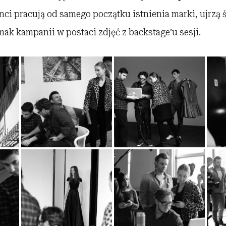
nci pracują od samego początku istnienia marki, ujrzą 
mak kampanii w postaci zdjęć z backstage’u sesji.