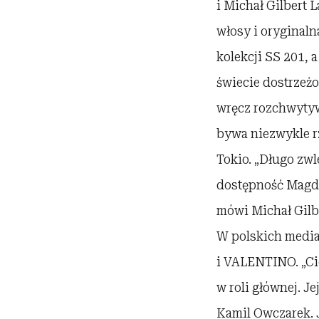
i Michał Gilbert 
włosy i oryginaln
kolekcji SS 201, 
świecie dostrzeż
wręcz rozchwytyw
bywa niezwykle rz
Tokio. „Długo zwl
dostępność Magdy,
mówi Michał Gilbe
W polskich medi
i VALENTINO. „Cie
w roli głównej. Je
Kamil Owczarek.