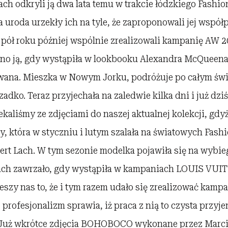
Lach odkryli ją dwa lata temu w trakcie łódzkiego Fashio
a uroda urzekły ich na tyle, że zaproponowali jej współ
a pół roku później wspólnie zrealizowali kampanię AW 
ono ją, gdy wystąpiła w lookbooku Alexandra McQueena
ana. Mieszka w Nowym Jorku, podróżuje po całym świe
adko. Teraz przyjechała na zaledwie kilka dni i już dziś
ekaliśmy ze zdjęciami do naszej aktualnej kolekcji, gdy
 która w styczniu i lutym szalała na światowych Fashi
rt Lach. W tym sezonie modelka pojawiła się na wybieg
ach zawrzało, gdy wystąpiła w kampaniach LOUIS VU
szy nas to, że i tym razem udało się zrealizować kamp
j profesjonalizm sprawia, iż praca z nią to czysta przy
 Już wkrótce zdjęcia BOHOBOCO wykonane przez Marc