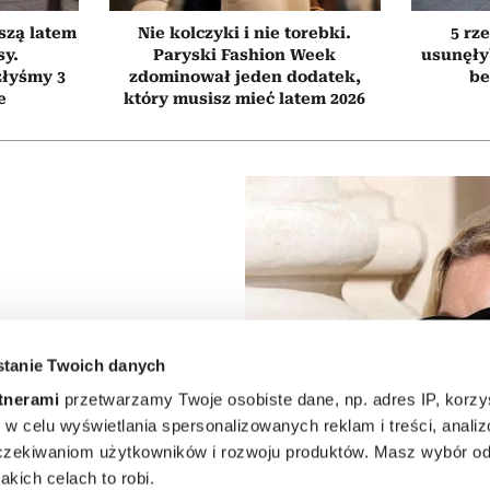
szą latem
Nie kolczyki i nie torebki.
5 rze
sy.
Paryski Fashion Week
usunęły
złyśmy 3
zdominował jeden dodatek,
be
e
który musisz mieć latem 2026
ądać
tanie Twoich danych
 upał?
tnerami
przetwarzamy Twoje osobiste dane, np. adres IP, korzys
ie, w celu wyświetlania spersonalizowanych reklam i treści, anali
ała nam
zekiwaniom użytkowników i rozwoju produktów. Masz wybór odn
kich celach to robi.