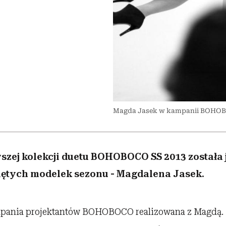
nice
edź
 5,
Wiemy, gdzie go kupić
zaskakujący faworyt
Miller s. 5, odc. 6]
sezon jesień–zima 2
Magda Jasek w kampanii BOHO
zej kolekcji duetu BOHOBOCO SS 2013 została 
iętych modelek sezonu - Magdalena Jasek.
ampania projektantów BOHOBOCO realizowana z Magdą.