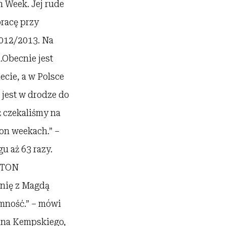
n Week. Jej rude
pracę przy
2012/2013. Na
.Obecnie jest
cie, a w Polsce
 jest w drodze do
ż czekaliśmy na
on weekach.” –
u aż 63 razy.
ITTON
anię z Magdą
jemność.” – mówi
ina Kempskiego,