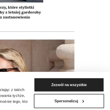
czy, które stylistki
by z letniej garderoby
z zastanowienia
Zezwól na wszystkie
tając z takich
zowania tychże,
Spersonalizuj
ośnie tego, kto