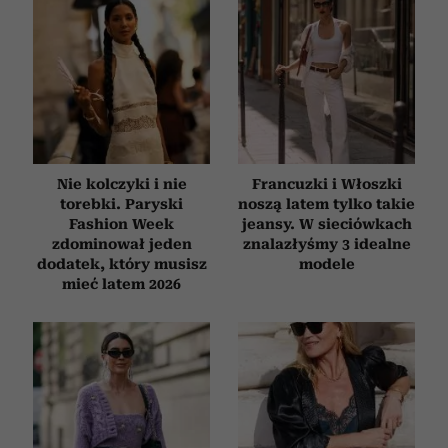
analizować ruch w naszej witrynie. Informacje o tym, jak
korzystasz z naszej witryny, udostępniamy partnerom
społecznościowym, reklamowym i analitycznym.
Partnerzy mogą połączyć te informacje z innymi danymi
otrzymanymi od Ciebie lub uzyskanymi podczas
korzystania z ich usług.
Nie kolczyki i nie
Francuzki i Włoszki
torebki. Paryski
noszą latem tylko takie
Fashion Week
jeansy. W sieciówkach
zdominował jeden
znalazłyśmy 3 idealne
dodatek, który musisz
modele
mieć latem 2026