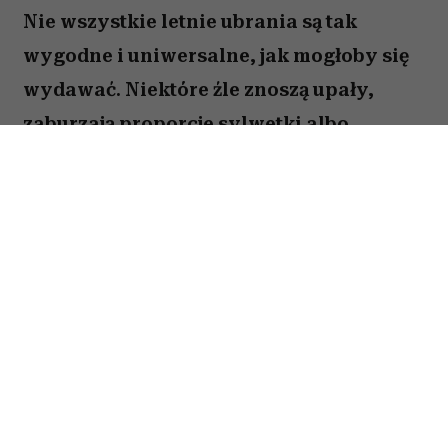
Nie wszystkie letnie ubrania są tak
wygodne i uniwersalne, jak mogłoby się
wydawać. Niektóre źle znoszą upały,
zaburzają proporcje sylwetki albo
sprawiają, że stylizacja wygląda mniej
elegancko. Oto pięć rzeczy, które stylistki
najchętniej usunęłyby z wakacyjnej szafy.
Spis treści:
Obcisłe ubrania z nieprzewiewnych
materiałów
Za ciasne i mocno postrzępione szorty