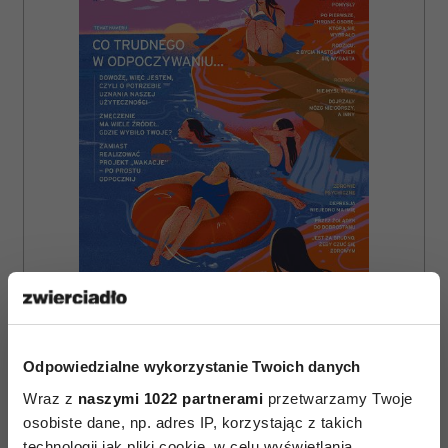
ZAMÓW
WYDANIE DRUKOWANE
Odpowiedzialne wykorzystanie Twoich danych
Wraz z
naszymi 1022 partnerami
przetwarzamy Twoje
E-WYDANIE
osobiste dane, np. adres IP, korzystając z takich
technologii jak pliki cookie, w celu wyświetlania