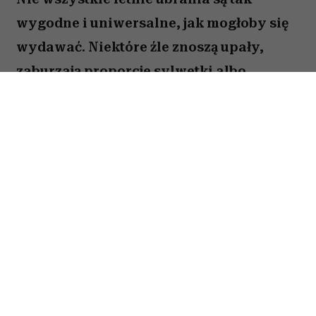
wygodne i uniwersalne, jak mogłoby się
wydawać. Niektóre źle znoszą upały,
zaburzają proporcje sylwetki albo
sprawiają, że stylizacja wygląda mniej
elegancko. Oto pięć rzeczy, które stylistki
najchętniej usunęłyby z wakacyjnej szafy.
Spis treści:
Obcisłe ubrania z nieprzewiewnych
materiałów
Za ciasne i mocno postrzępione szorty
Prześwitujące białe ubrania