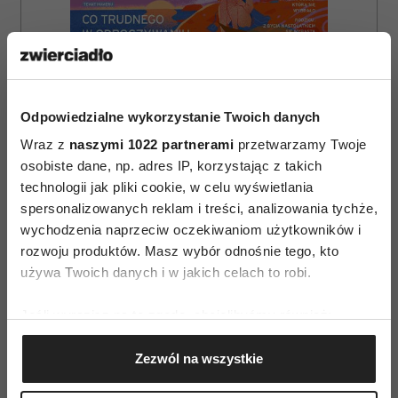
Odpowiedzialne wykorzystanie Twoich danych
Wraz z
naszymi 1022 partnerami
przetwarzamy Twoje
osobiste dane, np. adres IP, korzystając z takich
technologii jak pliki cookie, w celu wyświetlania
spersonalizowanych reklam i treści, analizowania tychże,
wychodzenia naprzeciw oczekiwaniom użytkowników i
rozwoju produktów. Masz wybór odnośnie tego, kto
ZAMÓW
używa Twoich danych i w jakich celach to robi.
WYDANIE DRUKOWANE
Jeśli wyrazisz na to zgodę, chcielibyśmy również:
E-WYDANIE
Gromadzić dane dotyczące Twojej lokalizacji
Zezwól na wszystkie
geograficznej z dokładnością nawet do kilku metrów
Identyfikować Twoje urządzenie, aktywnie