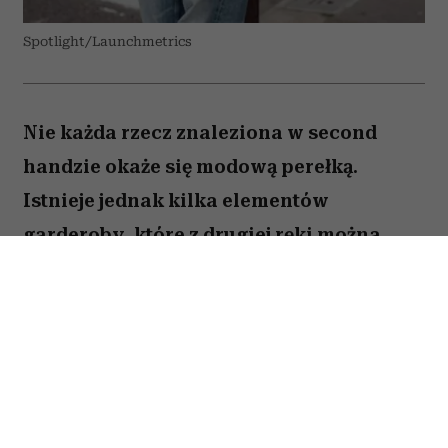
Spotlight/Launchmetrics
Nie każda rzecz znaleziona w second
handzie okaże się modową perełką.
Istnieje jednak kilka elementów
garderoby, które z drugiej ręki można
kupić taniej, w lepszej jakości i z
charakterem trudnym do znalezienia w
popularnych sieciówkach.
Spis treści: