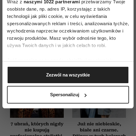
Wraz z
naszymi 1022 partnerami
przetwarzamy Twoje
WYDANIE DRUKOWANE
osobiste dane, np. adres IP, korzystając z takich
technologii jak pliki cookie, w celu wyświetlania
E-WYDANIE
spersonalizowanych reklam i treści, analizowania tychże,
wychodzenia naprzeciw oczekiwaniom użytkowników i
rozwoju produktów. Masz wybór odnośnie tego, kto
używa Twoich danych i w jakich celach to robi.
Jeśli wyrazisz na to zgodę, chcielibyśmy również:
Gromadzić dane dotyczące Twojej lokalizacji
Zezwól na wszystkie
geograficznej z dokładnością nawet do kilku metrów
Identyfikować Twoje urządzenie, aktywnie
analizując charakteryzującego je zbiory danych
Spersonalizuj
(fingerprinting, czyli wirtualny odcisk palca)
Dowiedz się więcej odnośnie tego, jak Twoje osobiste
dane są przetwarzane oraz ustaw własne preferencje w
sekcji szczegółów
. W Deklaracji plików cookie możesz
7 ubrań, których nigdy
Już nie niebieskie,
zmienić lub wycofać swoją zgodę w dowolnej chwili.
nie kupują
białe ani czarne.
profesjonalne stylistki.
Dżinsy w tych kolorach