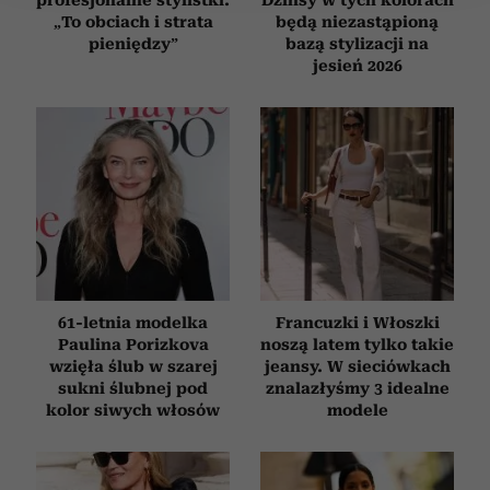
„To obciach i strata
będą niezastąpioną
Wykorzystujemy pliki cookie do spersonalizowania treści
pieniędzy”
bazą stylizacji na
i reklam, aby oferować funkcje społecznościowe i
jesień 2026
analizować ruch w naszej witrynie. Informacje o tym, jak
korzystasz z naszej witryny, udostępniamy partnerom
społecznościowym, reklamowym i analitycznym.
Partnerzy mogą połączyć te informacje z innymi danymi
otrzymanymi od Ciebie lub uzyskanymi podczas
korzystania z ich usług.
61-letnia modelka
Francuzki i Włoszki
Paulina Porizkova
noszą latem tylko takie
wzięła ślub w szarej
jeansy. W sieciówkach
sukni ślubnej pod
znalazłyśmy 3 idealne
kolor siwych włosów
modele