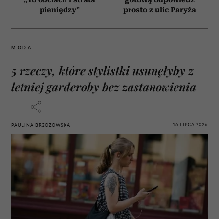
„To obciach i strata
gotową odpowiedź
pieniędzy”
prosto z ulic Paryża
MODA
5 rzeczy, które stylistki usunęłyby z
letniej garderoby bez zastanowienia
16 LIPCA 2026
PAULINA BRZOZOWSKA