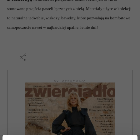
stonowane przejścia pasteli łączonych z bielą. Materiały użyte w kolekcji
to naturalne jedwabie, wiskozy, bawełny, które pozwalają na komfortowe
samopoczucie nawet w najbardziej upalne, letnie dni!
AUTOPROMOCJA