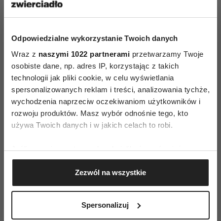
Odpowiedzialne wykorzystanie Twoich danych
Wraz z
naszymi 1022 partnerami
przetwarzamy Twoje
osobiste dane, np. adres IP, korzystając z takich
technologii jak pliki cookie, w celu wyświetlania
spersonalizowanych reklam i treści, analizowania tychże,
ZAMÓW
wychodzenia naprzeciw oczekiwaniom użytkowników i
rozwoju produktów. Masz wybór odnośnie tego, kto
WYDANIE DRUKOWANE
używa Twoich danych i w jakich celach to robi.
E-WYDANIE
Jeśli wyrazisz na to zgodę, chcielibyśmy również:
Gromadzić dane dotyczące Twojej lokalizacji
Zezwól na wszystkie
geograficznej z dokładnością nawet do kilku metrów
Identyfikować Twoje urządzenie, aktywnie
analizując charakteryzującego je zbiory danych
Spersonalizuj
(fingerprinting, czyli wirtualny odcisk palca)