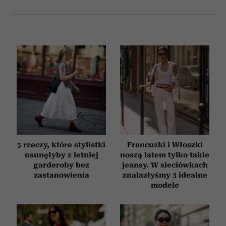
korzystasz z naszej witryny, udostępniamy partnerom
społecznościowym, reklamowym i analitycznym.
Partnerzy mogą połączyć te informacje z innymi danymi
otrzymanymi od Ciebie lub uzyskanymi podczas
korzystania z ich usług.
5 rzeczy, które stylistki
Francuzki i Włoszki
usunęłyby z letniej
noszą latem tylko takie
garderoby bez
jeansy. W sieciówkach
zastanowienia
znalazłyśmy 3 idealne
modele