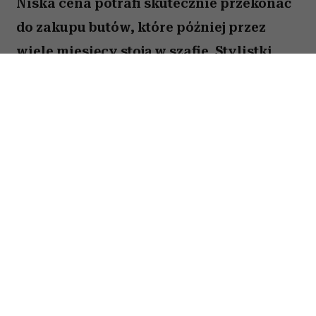
Niska cena potrafi skutecznie przekonać
do zakupu butów, które później przez
wiele miesięcy stoją w szafie. Stylistki
przed podejściem do kasy zadają sobie
kilka prostych pytań. W przypadku tych
trzech modeli odpowiedź zazwyczaj
brzmi: nie warto.
Spis treści:
Jak kupować buty na wyprzedaży, aby
później nie żałować?
Masywne sandały sportowe na rzepy
wychodzą z mody