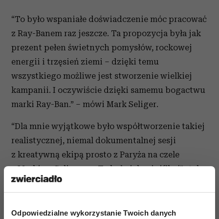
“To było wspaniałe doświadczenie móc pracować
z Ray-Banem raz jeszcze. Ta propozycja była jak
prezent pełen świetnych pomysłów, rockowej
energii i trzęsień ziemi – dzięki temu
wszystkiego możliwe jest stworzenie wielkiej
kampanii. I oczywiście dzięki samemu bogactwu
marki Ray-Ban.” – mówi Mark Seliger.
“Dla mnie wyjątkowe było współtworzenie takiej
realistycznej, niemal dokumentalnej sesji
z kreatywną ekipą prosto z Paryża na czele
z Markiem Seligerem. To było jak minifilm!”- tak
podsumowała całą sesję stylistka Colleen Atwood.
Odpowiedzialne wykorzystanie Twoich danych