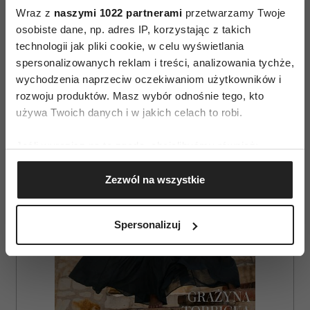
Wraz z
naszymi 1022 partnerami
przetwarzamy Twoje
osobiste dane, np. adres IP, korzystając z takich
technologii jak pliki cookie, w celu wyświetlania
spersonalizowanych reklam i treści, analizowania tychże,
AUTOPROMOCJA
wychodzenia naprzeciw oczekiwaniom użytkowników i
rozwoju produktów. Masz wybór odnośnie tego, kto
używa Twoich danych i w jakich celach to robi.
Jeśli wyrazisz na to zgodę, chcielibyśmy również:
Gromadzić dane dotyczące Twojej lokalizacji
Zezwól na wszystkie
geograficznej z dokładnością nawet do kilku metrów
Identyfikować Twoje urządzenie, aktywnie
analizując charakteryzującego je zbiory danych
Spersonalizuj
(fingerprinting, czyli wirtualny odcisk palca)
Dowiedz się więcej odnośnie tego, jak Twoje osobiste
dane są przetwarzane oraz ustaw własne preferencje w
sekcji szczegółów
. W Deklaracji plików cookie możesz
zmienić lub wycofać swoją zgodę w dowolnej chwili.