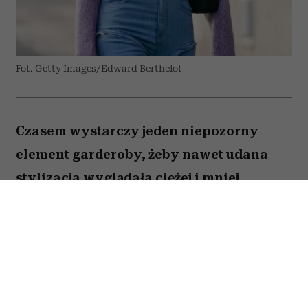
Fot. Getty Images/Edward Berthelot
Czasem wystarczy jeden niepozorny
element garderoby, żeby nawet udana
stylizacja wyglądała ciężej i mniej
nowocześnie. Wiele kobiet wciąż nosi go
latem, choć dziś mamy znacznie bardziej
stylowe alternatywy.