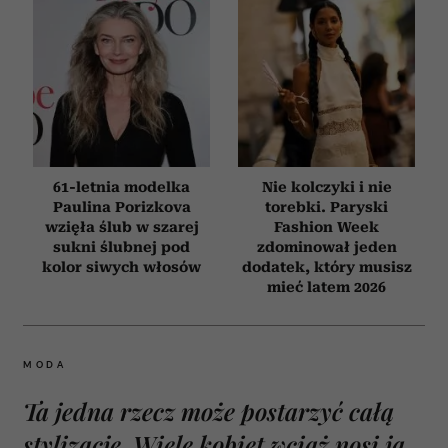
61-letnia modelka
Nie kolczyki i nie
Paulina Porizkova
torebki. Paryski
wzięła ślub w szarej
Fashion Week
sukni ślubnej pod
zdominował jeden
kolor siwych włosów
dodatek, który musisz
mieć latem 2026
MODA
Ta jedna rzecz może postarzyć całą
stylizację. Wiele kobiet wciąż nosi ją