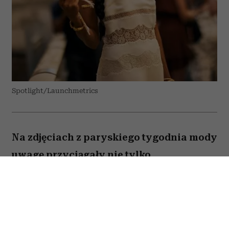
Spotlight/Launchmetrics
Na zdjęciach z paryskiego tygodnia mody
uwagę przyciągały nie tylko
spektakularne kreacje. Gwiazdy i goście
pokazów zgodnie sięgali po niepozorny
dodatek, który podczas fali upałów
okazał się wyjątkowo praktyczny.