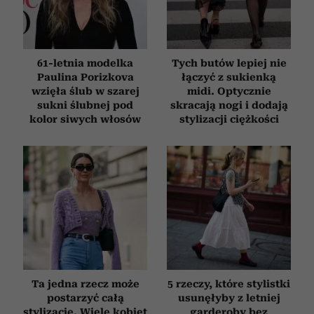
61-letnia modelka
Tych butów lepiej nie
Paulina Porizkova
łączyć z sukienką
wzięła ślub w szarej
midi. Optycznie
sukni ślubnej pod
skracają nogi i dodają
kolor siwych włosów
stylizacji ciężkości
Ta jedna rzecz może
5 rzeczy, które stylistki
postarzyć całą
usunęłyby z letniej
stylizację. Wiele kobiet
garderoby bez