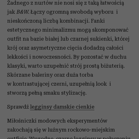
Żadnego z nurtów nie nosi się z taką łatwością
jak
B&W.
Łączy ogromną swobodą wyboru i
nieskończoną liczbą kombinacji. Fanki
estetycznego minimalizmu mogą skomponować
outfit na bazie białej lub czarnej sukienki, której
krój oraz asymetryczne cięcia dodadzą całości
lekkości i nowoczesności. By pozostać w duchu
klasyki, warto uzupełnić strój prostą biżuterią.
Skórzane baleriny oraz duża torba
w kontrastującej czerni, uzupełnią look i
stworzą pełną smaku stylizację.
Sprawdź
legginsy damskie cienkie
Miłośniczki modowych eksperymentów
zakochają się w luźnym rockowo-miejskim
outficie. Wygodne, czarne legginsy w połączeniu