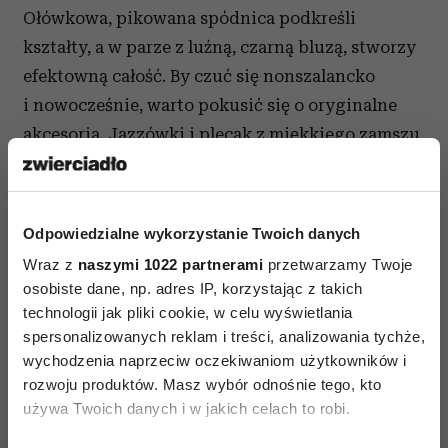
Ołówkowa, pikowana spódnica podkreśli
kształty, a w parze z luźną, czarną bluzą, stworzy
efektowną całość. By czuć się nonszalancko
i nowocześnie, warto pokusić się o oryginalne
akcesoria. Jazzówki i plecak z miękkiego zamszu
będą prezentować się zjawiskowo, będąc
jednocześnie idealnym uzupełnieniem stylizacji.
Odpowiedzialne wykorzystanie Twoich danych
Czerń i biel to mocno ukształtowana estetyka,
Wraz z
która co sezon zyskuje nowy kontekst.Na pozór
naszymi 1022 partnerami
przetwarzamy Twoje
osobiste dane, np. adres IP, korzystając z takich
prosta i znana, pobudza wyobraźnie, zaskakując
technologii jak pliki cookie, w celu wyświetlania
i inspirując kobiety. Nie ma wątpliwości,
spersonalizowanych reklam i treści, analizowania tychże,
black&white
to must have tej wiosny, i z
wychodzenia naprzeciw oczekiwaniom użytkowników i
powodzeniem można zaadaptować go do swojej
rozwoju produktów. Masz wybór odnośnie tego, kto
używa Twoich danych i w jakich celach to robi.
garderoby! Wszystkie wymienione produkty są
dostępne na SHWRM.PL.