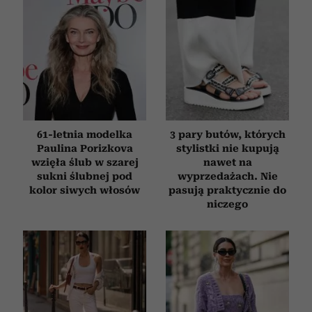
społecznościowym, reklamowym i analitycznym.
Partnerzy mogą połączyć te informacje z innymi danymi
otrzymanymi od Ciebie lub uzyskanymi podczas
korzystania z ich usług.
61-letnia modelka
3 pary butów, których
Paulina Porizkova
stylistki nie kupują
wzięła ślub w szarej
nawet na
sukni ślubnej pod
wyprzedażach. Nie
kolor siwych włosów
pasują praktycznie do
niczego