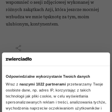
wspomnieć o sesji zdjęciowej wykonanej w
różnych zakątkach Azji, która jeszcze mocniej
wzbudza we mnie tęsknotę za tym, moim
ulubionym, kontynentem.
AUTOPROMOCJA
Odpowiedzialne wykorzystanie Twoich danych
Wraz z
naszymi 1022 partnerami
przetwarzamy Twoje
osobiste dane, np. adres IP, korzystając z takich
technologii jak pliki cookie, w celu wyświetlania
spersonalizowanych reklam i treści, analizowania tychże,
wychodzenia naprzeciw oczekiwaniom użytkowników i