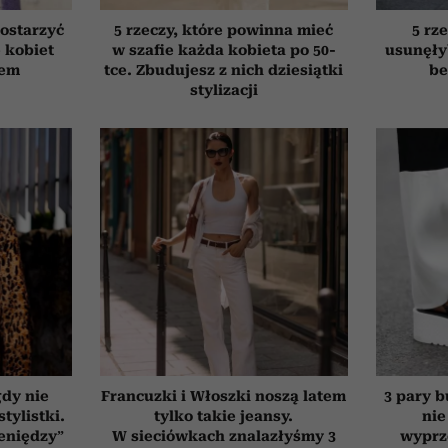
ostarzyć
5 rzeczy, które powinna mieć
5 rze
e kobiet
w szafie każda kobieta po 50-
usunęły
tem
tce. Zbudujesz z nich dziesiątki
be
stylizacji
gdy nie
Francuzki i Włoszki noszą latem
3 pary b
tylistki.
tylko takie jeansy.
nie
ieniędzy”
W sieciówkach znalazłyśmy 3
wyprz