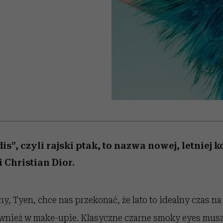
nice
edź
 5,
Wiemy, gdzie go kupić
zaskakujący faworyt
Miller s. 5, odc. 6]
sezon jesień–zima 2
is”, czyli rajski ptak, to nazwa nowej, letniej k
 Christian Dior.
y, Tyen, chce nas przekonać, że lato to idealny czas na
wnież w make-upie. Klasyczne czarne smoky eyes mus