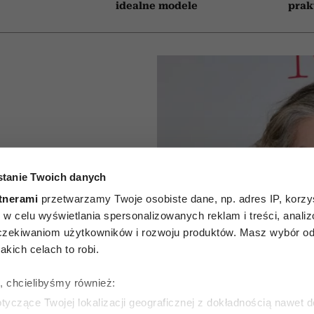
idealne modele
prak
odelka
tanie Twoich danych
rizkova
tnerami
przetwarzamy Twoje osobiste dane, np. adres IP, korzys
ie, w celu wyświetlania spersonalizowanych reklam i treści, anali
w szarej
zekiwaniom użytkowników i rozwoju produktów. Masz wybór odn
kich celach to robi.
ej pod
ę, chcielibyśmy również:
 włosów
yczące Twojej lokalizacji geograficznej z dokładnością nawet d