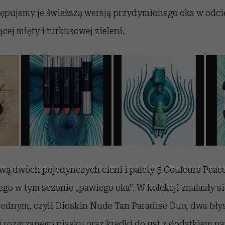
stępujemy je świeższą wersją przydymionego oka w odci
cej mięty i turkusowej zieleni.
wą dwóch pojedynczych cieni i palety 5 Couleurs Peaco
o w tym sezonie „pawiego oka”. W kolekcji znalazły się
 jednym, czyli Dioskin Nude Tan Paradise Duo, dwa bły
 rozgrzanego piasku oraz kredki do ust z dodatkiem na