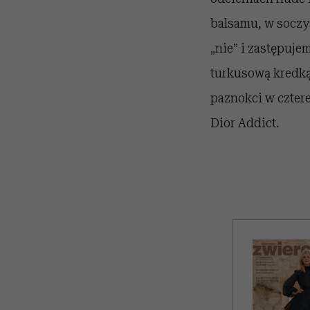
balsamu, w socz
„nie” i zastępuje
turkusową kredką
paznokci w cztere
Dior Addict.