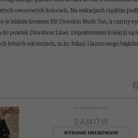
ystych owocowych kolorach. Na wakacjach ciężkim p
my je lekkim kremem BB Diorskin Nude Tan, a czarny eye
 do powiek Diorshow Liner. Dopełnieniem kolekcji są l
ch letnich odcieniach, m.in. fuksji i lazurowego błękit
AUTOPROMOCJA
ZAMÓW
WYDANIE DRUKOWANE