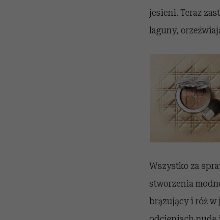
jesieni. Teraz za
laguny, orzeźwiają
Wszystko za spra
stworzenia modneg
brązujący i róż w
odcieniach nude i