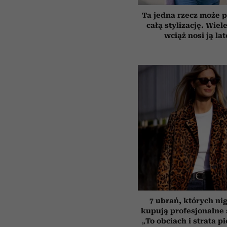
Ta jedna rzecz może p
całą stylizację. Wiel
wciąż nosi ją la
7 ubrań, których ni
kupują profesjonalne s
„To obciach i strata p