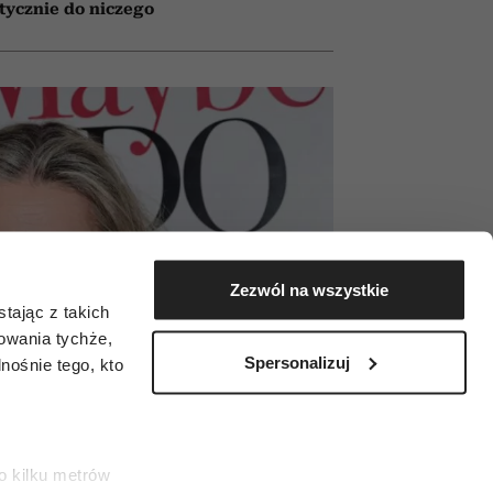
tycznie do niczego
Zezwól na wszystkie
tając z takich
zowania tychże,
Spersonalizuj
ośnie tego, kto
o kilku metrów