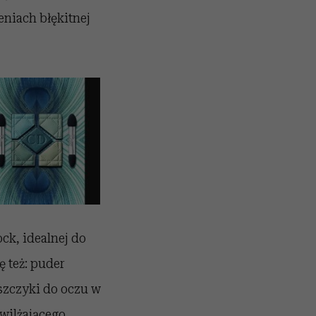
eniach błękitnej
ck, idealnej do
 też: puder
szczyki do oczu w
wilżającego