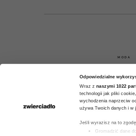
MODA
61-letnia m
Odpowiedzialne wykorzys
Paulina Po
Wraz z
naszymi 1022 par
technologii jak pliki cook
wzięła ślub 
wychodzenia naprzeciw oc
używa Twoich danych i w ja
sukni ślubn
Jeśli wyrazisz na to zgod
kolor siwych
Gromadzić dane dot