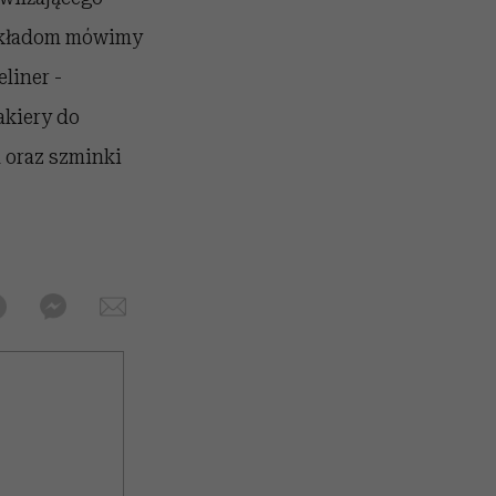
odkładom mówimy
liner -
akiery do
u oraz szminki