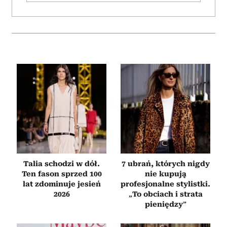
analizować ruch w naszej witrynie. Informacje o tym, jak
korzystasz z naszej witryny, udostępniamy partnerom
społecznościowym, reklamowym i analitycznym.
Partnerzy mogą połączyć te informacje z innymi danymi
otrzymanymi od Ciebie lub uzyskanymi podczas
korzystania z ich usług.
Talia schodzi w dół.
7 ubrań, których nigdy
Ten fason sprzed 100
nie kupują
lat zdominuje jesień
profesjonalne stylistki.
2026
„To obciach i strata
pieniędzy”