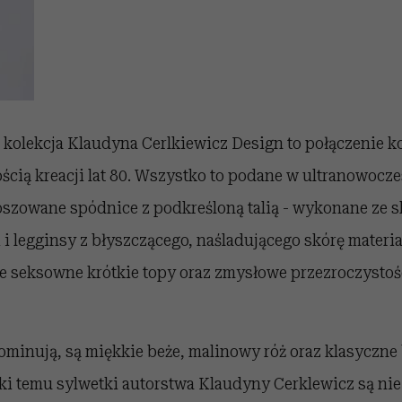
a kolekcja Klaudyna Cerlkiewicz Design to połączenie 
nością kreacji lat 80. Wszystko to podane w ultranowoc
szowane spódnice z podkreśloną talią - wykonane ze s
i legginsy z błyszczącego, naśladującego skórę materia
że seksowne krótkie topy oraz zmysłowe przezroczysto
ominują, są miękkie beże, malinowy róż oraz klasyczne 
ęki temu sylwetki autorstwa Klaudyny Cerklewicz są ni