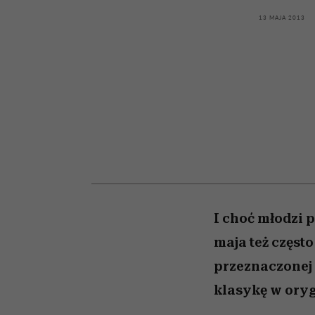
sezon jesień-zima 2026
kawę z Kasią Miller”, s.
Auschwitz
odc. 7]
13 MAJA 2013
I choć młodzi 
maja też częst
przeznaczonej 
klasykę w ory