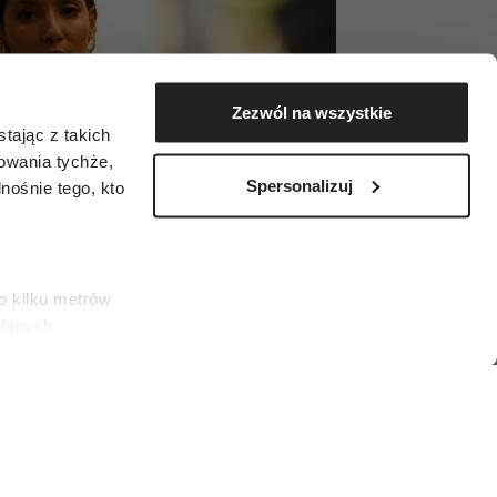
Zezwól na wszystkie
tając z takich
zowania tychże,
Spersonalizuj
ośnie tego, kto
o kilku metrów
 danych
łasne
ać swoją zgodę w
społecznościowe