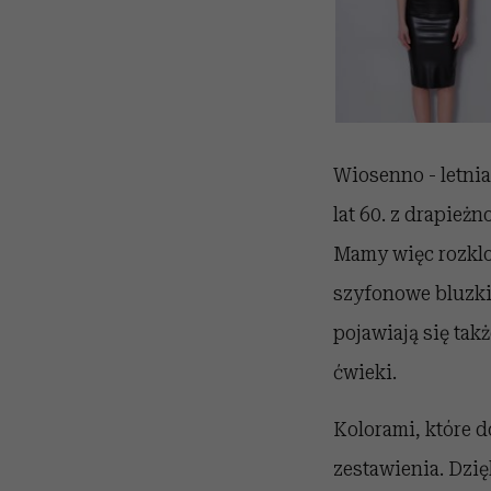
Wiosenno - letni
lat 60. z drapież
Mamy więc rozklo
szyfonowe bluzki 
pojawiają się tak
ćwieki.
Kolorami, które d
zestawienia. Dzi