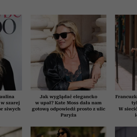
aulina
Jak wyglądać elegancko
Francuzk
 w szarej
w upał? Kate Moss dała nam
ty
or siwych
gotową odpowiedź prosto z ulic
W sieci
Paryża