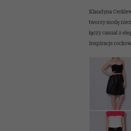
Klaudyna Cerklewi
tworzy modę niez
łączy casual z el
inspiracje rocko