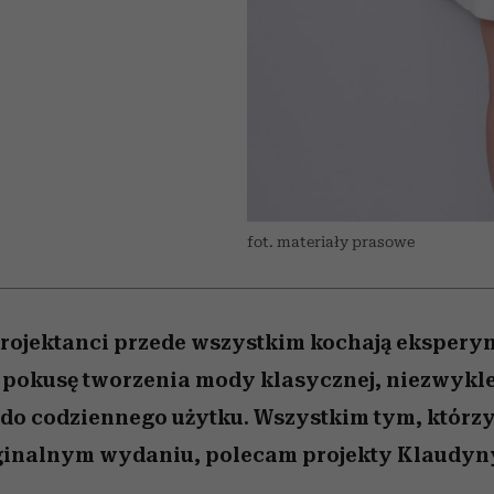
/27
 5,
to dla nich zarwiesz noc
zupełny brak ogłady
Miller s. 5, odc. 6]
artystkę
girls”
fot. materiały prasowe
projektanci przede wszystkim kochają eksper
o pokusę tworzenia mody klasycznej, niezwykle 
do codziennego użytku. Wszystkim tym, którzy
ginalnym wydaniu, polecam projekty Klaudyny