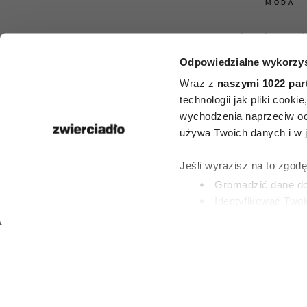
MODA
Nie kolczyk
Odpowiedzialne wykorzys
torebki. P
Wraz z
naszymi 1022 par
Fashion 
technologii jak pliki cook
wychodzenia naprzeciw oc
zdominował
używa Twoich danych i w ja
dodatek, któr
Jeśli wyrazisz na to zgod
Gromadzić dane dot
mieć late
Identyfikować Twoj
(fingerprinting, czyli 
Dowiedz się więcej odnośn
PAULINA BRZOZO
preferencje w
sekcji szc
15 LIPCA 2026
dowolnej chwili.
Wykorzystujemy pliki cook