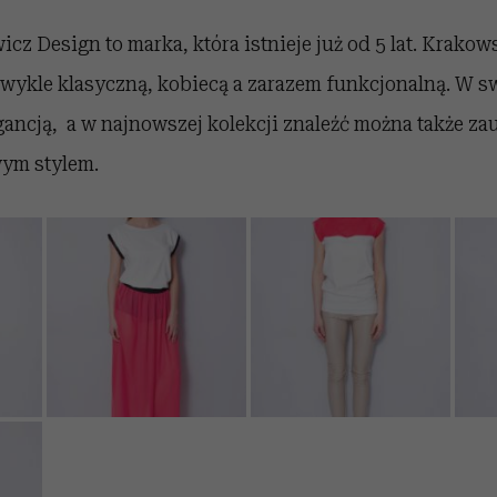
cz Design to marka, która istnieje już od 5 lat. Krakow
wykle klasyczną, kobiecą a zarazem funkcjonalną. W s
egancją, a w najnowszej kolekcji znaleźć można także z
wym stylem.