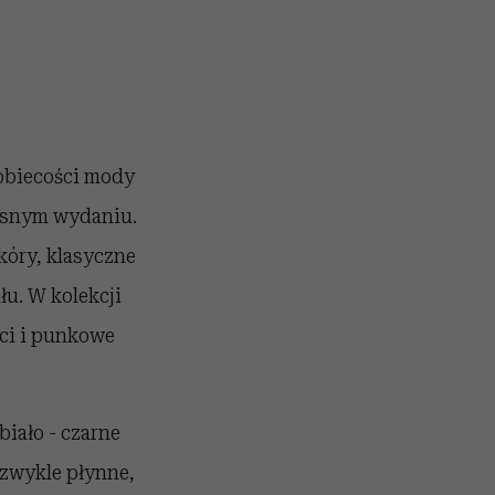
kobiecości mody
zesnym wydaniu.
kóry, klasyczne
łu. W kolekcji
ści i punkowe
biało - czarne
ezwykle płynne,