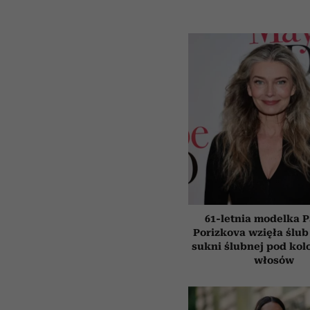
61-letnia modelka P
Porizkova wzięła ślub
sukni ślubnej pod kol
włosów