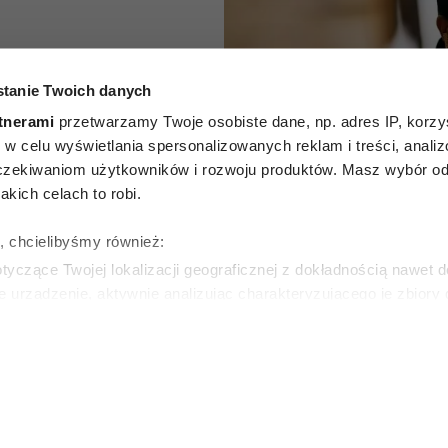
i i nie
tanie Twoich danych
aryski
tnerami
przetwarzamy Twoje osobiste dane, np. adres IP, korzys
Week
ie, w celu wyświetlania spersonalizowanych reklam i treści, anali
zekiwaniom użytkowników i rozwoju produktów. Masz wybór odn
 jeden
kich celach to robi.
y musisz
ę, chcielibyśmy również:
yczące Twojej lokalizacji geograficznej z dokładnością nawet d
m 2026
e urządzenie, aktywnie analizując charakteryzującego je zbiory
wirtualny odcisk palca)
ie tego, jak Twoje osobiste dane są przetwarzane oraz ustaw w
WSKA
zegółów
. W Deklaracji plików cookie możesz zmienić lub wycof
ie do spersonalizowania treści i reklam, aby oferować funkcje 