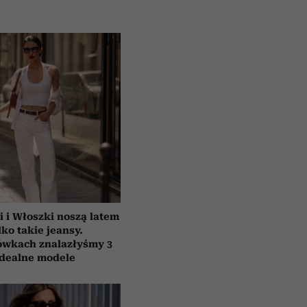
i i Włoszki noszą latem
lko takie jeansy.
ówkach znalazłyśmy 3
idealne modele