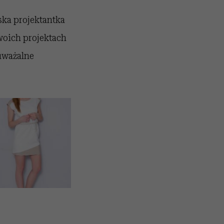
ska projektantka
woich projektach
auważalne