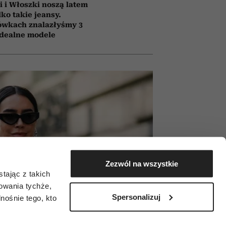
i i Włoszki noszą latem
lko takie jeansy.
ówkach znalazłyśmy 3
idealne modele
Zezwól na wszystkie
tając z takich
zowania tychże,
Spersonalizuj
ośnie tego, kto