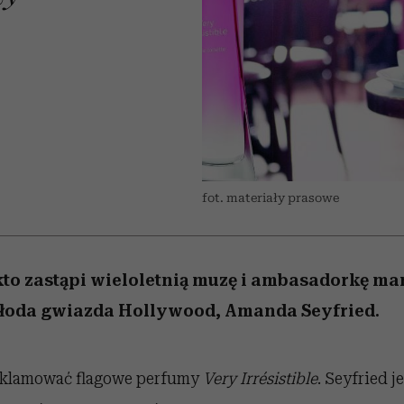
 5,
kwestie, o których wciąż
skutki dla związku i dla
Miller s. 5, odc. 6]
Raport Lyst ujaw
boimy się mówić
partnerki
najbardziej pożąd
ubrania i marki se
fot. materiały prasowe
to zastąpi wieloletnią muzę i ambasadorkę ma
młoda gwiazda Hollywood, Amanda Seyfried.
eklamować flagowe perfumy
Very Irrésistible
. Seyfried j