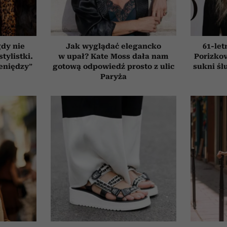
gdy nie
Jak wyglądać elegancko
61-le
tylistki.
w upał? Kate Moss dała nam
Porizkov
ieniędzy”
gotową odpowiedź prosto z ulic
sukni śl
Paryża