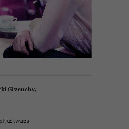
nił
relację z pieniędzmi
ane
zonu
rki Givenchy,
est już twarzą