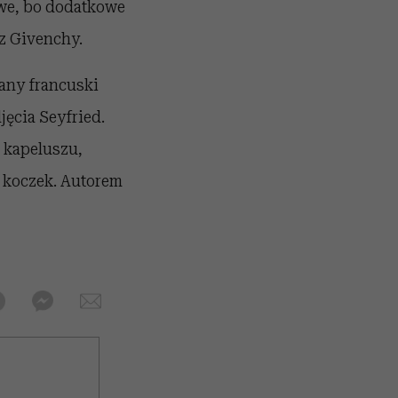
twe, bo dodatkowe
 z Givenchy.
any francuski
jęcia Seyfried.
 kapeluszu,
y koczek. Autorem