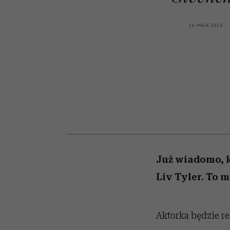
kawę z Kasią Miller”, s.
girls”
odc. 7]
16 MAJA 2013
Już wiadomo, k
Liv Tyler. To 
Aktorka będzie r