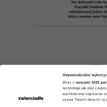
Nie kolczyki i nie t
Paryski Fashion 
zdominował jeden d
który musisz mieć la
MODA
Odpowiedzialne wykorzys
Ta jedna rze
Wraz z
naszymi 1022 par
postarzyć
technologii jak pliki cook
wychodzenia naprzeciw oc
stylizację. Wi
używa Twoich danych i w ja