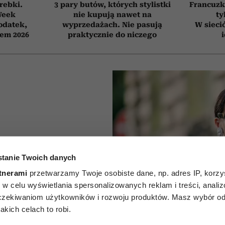
orebki.
3 pary butów, których stylistki
Francuzk
Week
nie kupują nawet na
ty
odatek,
wyprzedażach. Nie pasują
W sieci
tem 2026
praktycznie do niczego
tanie Twoich danych
cz może
tnerami
przetwarzamy Twoje osobiste dane, np. adres IP, korzys
 całą
ie, w celu wyświetlania spersonalizowanych reklam i treści, anali
zekiwaniom użytkowników i rozwoju produktów. Masz wybór odn
ele kobiet
kich celach to robi.