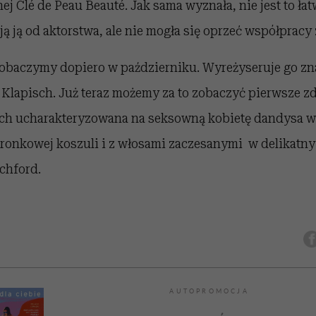
j Clé de Peau Beauté. Jak sama wyznała, nie jest to ła
ą ją od aktorstwa, ale nie mogła się oprzeć współpracy
obaczymy dopiero w październiku. Wyreżyseruje go zn
 Klapisch. Już teraz możemy za to zobaczyć pierwsze zd
nich ucharakteryzowana na seksowną kobietę dandysa w
oronkowej koszuli i z włosami zaczesanymi w delikatn
uchford.
AUTOPROMOCJA