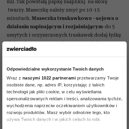
ml). Tak powstałą papkę zaaplikuj na skórę
twarzy. Maseczkę należy zmyć po 10-15
minutach.
Maseczka truskawkowo –sojowa o
działaniu napinającym i rozjaśniającym
-do 5
umytych i oczyszczonych truskawek dodaj łyżkę
oleju sojowego. Starannie wymieszaj oba
składniki aż do uzyskania jednolitej
konsystencji. Nałóż na oczyszczoną skórę twarzy
i po kwadransie zmyj ciepłą wodą.
Maseczka
Odpowiedzialne wykorzystanie Twoich danych
truskawkowa o działaniu rozświetlającym
- do
Wraz z
naszymi 1022 partnerami
przetwarzamy Twoje
kilku umytych truskawek dodaj1 żółtko i 1/2
osobiste dane, np. adres IP, korzystając z takich
technologii jak pliki cookie, w celu wyświetlania
łyżeczki mąki ziemniaczanej. Starannie
spersonalizowanych reklam i treści, analizowania tychże,
wymieszaj składniki aż do uzyskania jednolitej
wychodzenia naprzeciw oczekiwaniom użytkowników i
konsystencji. Maskę zaaplikuj na skórę twarzy i
rozwoju produktów. Masz wybór odnośnie tego, kto
po 20 minutach zmyj ciepłą wodą.
używa Twoich danych i w jakich celach to robi.