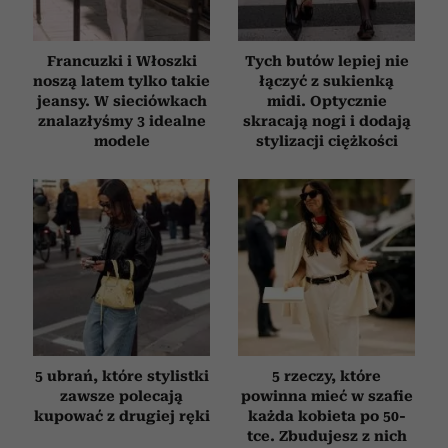
Francuzki i Włoszki
Tych butów lepiej nie
noszą latem tylko takie
łączyć z sukienką
jeansy. W sieciówkach
midi. Optycznie
znalazłyśmy 3 idealne
skracają nogi i dodają
modele
stylizacji ciężkości
5 ubrań, które stylistki
5 rzeczy, które
zawsze polecają
powinna mieć w szafie
kupować z drugiej ręki
każda kobieta po 50-
tce. Zbudujesz z nich