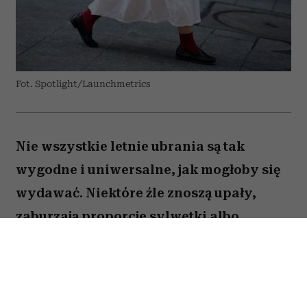
Fot. Spotlight/Launchmetrics
Nie wszystkie letnie ubrania są tak
wygodne i uniwersalne, jak mogłoby się
wydawać. Niektóre źle znoszą upały,
zaburzają proporcje sylwetki albo
sprawiają, że stylizacja wygląda mniej
elegancko. Oto pięć rzeczy, które stylistki
najchętniej usunęłyby z wakacyjnej szafy.