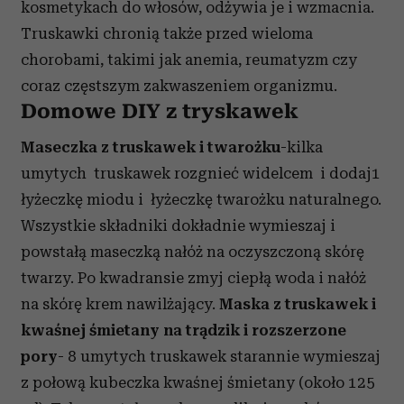
kosmetykach do włosów, odżywia je i wzmacnia.
Truskawki chronią także przed wieloma
chorobami, takimi jak anemia, reumatyzm czy
coraz częstszym zakwaszeniem organizmu.
Domowe DIY z tryskawek
Maseczka z truskawek i twarożku
-kilka
umytych truskawek rozgnieć widelcem i dodaj1
łyżeczkę miodu i łyżeczkę twarożku naturalnego.
Wszystkie składniki dokładnie wymieszaj i
powstałą maseczką nałóż na oczyszczoną skórę
twarzy. Po kwadransie zmyj ciepłą woda i nałóż
na skórę krem nawilżający.
Maska z truskawek i
kwaśnej śmietany na trądzik i rozszerzone
pory
- 8 umytych truskawek starannie wymieszaj
z połową kubeczka kwaśnej śmietany (około 125