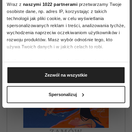
Wraz z
naszymi 1022 partnerami
przetwarzamy Twoje
osobiste dane, np. adres IP, korzystając z takich
AUTOPROMOCJA
technologii jak pliki cookie, w celu wyświetlania
spersonalizowanych reklam i treści, analizowania tychże,
wychodzenia naprzeciw oczekiwaniom użytkowników i
rozwoju produktów. Masz wybór odnośnie tego, kto
używa Twoich danych i w jakich celach to robi.
Jeśli wyrazisz na to zgodę, chcielibyśmy również:
Gromadzić dane dotyczące Twojej lokalizacji
Zezwól na wszystkie
geograficznej z dokładnością nawet do kilku metrów
Identyfikować Twoje urządzenie, aktywnie
analizując charakteryzującego je zbiory danych
Spersonalizuj
(fingerprinting, czyli wirtualny odcisk palca)
Dowiedz się więcej odnośnie tego, jak Twoje osobiste
dane są przetwarzane oraz ustaw własne preferencje w
sekcji szczegółów
. W Deklaracji plików cookie możesz
zmienić lub wycofać swoją zgodę w dowolnej chwili.