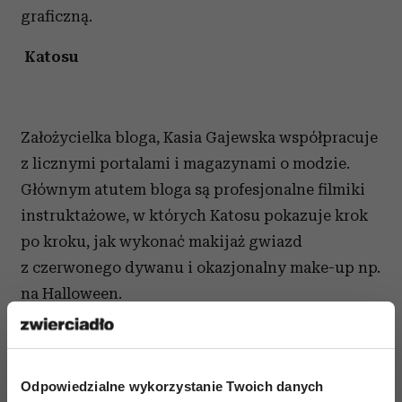
graficzną.
Katosu
Założycielka bloga, Kasia Gajewska współpracuje
z licznymi portalami i magazynami o modzie.
Głównym atutem bloga są profesjonalne filmiki
instruktażowe, w których Katosu pokazuje krok
po kroku, jak wykonać makijaż gwiazd
z czerwonego dywanu i okazjonalny make-up np.
na Halloween.
Odpowiedzialne wykorzystanie Twoich danych