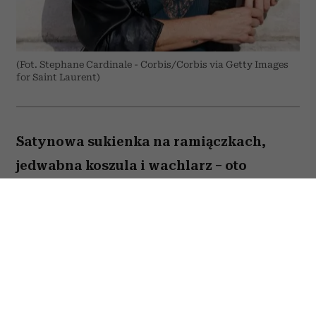
(Fot. Stephane Cardinale - Corbis/Corbis via Getty Images
for Saint Laurent)
Satynowa sukienka na ramiączkach,
jedwabna koszula i wachlarz – oto
przepis supermodelki na elegancję przy
ponad 30 stopniach Celsjusza.
Kate Moss
przyjechała do Paryża na Men's
Fashion Week i trafiła prosto w serce francuskiej
fali upałów. Ale – co nikogo chyba nie zaskoczyło