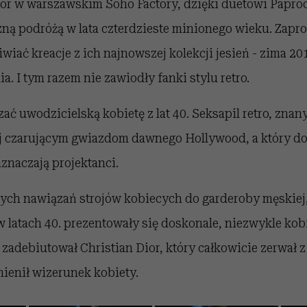
ór w warszawskim Soho Factory, dzięki duetowi Papro
zną podróżą w lata czterdzieste minionego wieku. Zapro
iwiać kreacje z ich najnowszej kolekcji jesień - zima 2
a. I tym razem nie zawiodły fanki stylu retro.
ać uwodzicielską kobietę z lat 40. Seksapil retro, zna
j czarującym gwiazdom dawnego Hollywood, a który do d
znaczają projektanci.
ch nawiązań strojów kobiecych do garderoby męskiej,
 w latach 40. prezentowały się doskonale, niezwykle kob
. zadebiutował Christian Dior, który całkowicie zerwał
ienił wizerunek kobiety.