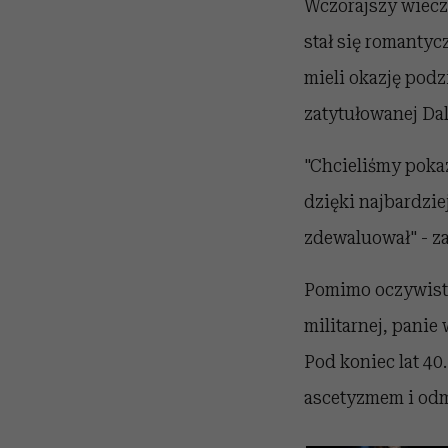
Wczorajszy wiecz
stał się romantyc
mieli okazję podz
zatytułowanej Dali
"Chcieliśmy pokaz
dzięki najbardzie
zdewaluował" - za
Pomimo oczywisty
militarnej, panie
Pod koniec lat 40
ascetyzmem i odm