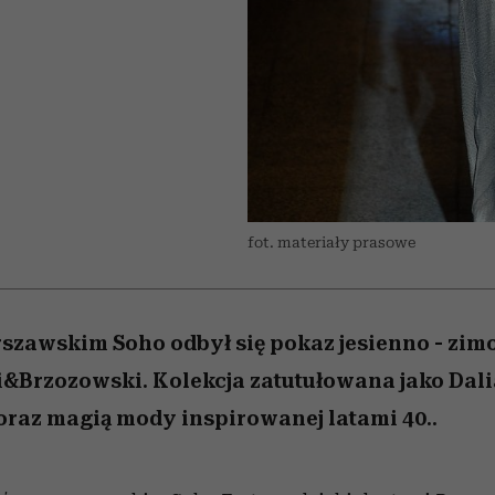
 5,
kwestie, o których wciąż
skutki dla związku i dla
Miller s. 5, odc. 6]
Raport Lyst ujaw
boimy się mówić
partnerki
najbardziej pożąd
ubrania i marki se
fot. materiały prasowe
szawskim Soho odbył się pokaz jesienno - zimo
i&Brzozowski. Kolekcja zatutułowana jako Dal
raz magią mody inspirowanej latami 40..