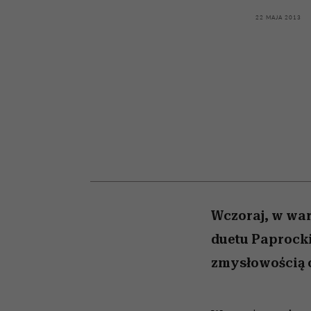
kawę z Kasią Miller”, s.
girls”
odc. 7]
22 MAJA 2013
Wczoraj, w war
duetu Paprock
zmysłowością o