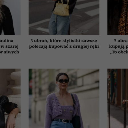
aulina
5 ubrań, które stylistki zawsze
7 ubra
 w szarej
polecają kupować z drugiej ręki
kupują p
or siwych
„To obci