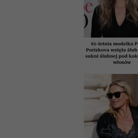
61-letnia modelka P
Porizkova wzięła ślub
sukni ślubnej pod kol
włosów