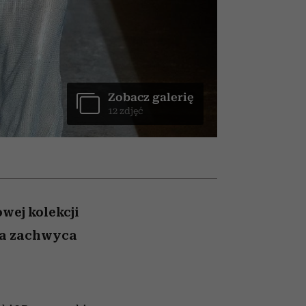
nił
relację z pieniędzmi
ane
zonu
Zobacz galerię
12 zdjęć
wej kolekcji
ia zachwyca