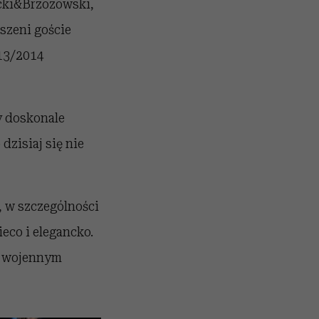
cki&Brzozowski,
szeni goście
013/2014
ny doskonale
zisiaj się nie
 w szczególności
ieco i elegancko.
 z wojennym