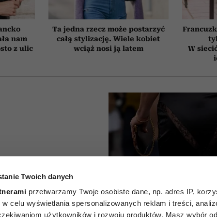
ancko
Ta jedna rzecz może postarzyć
Francuzk
ała nam
całą stylizację. Wiele kobiet
ty
to z ulic
wciąż nosi ją latem
W sieci
piej nie
tanie Twoich danych
kienką
tnerami
przetwarzamy Twoje osobiste dane, np. adres IP, korzys
ie, w celu wyświetlania spersonalizowanych reklam i treści, anali
zekiwaniom użytkowników i rozwoju produktów. Masz wybór odn