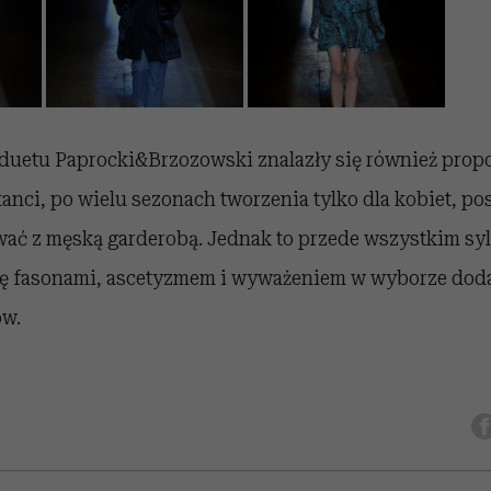
 duetu Paprocki&Brzozowski znalazły się również propo
anci, po wielu sezonach tworzenia tylko dla kobiet, p
ć z męską garderobą. Jednak to przede wszystkim syl
ę fasonami, ascetyzmem i wyważeniem w wyborze dod
ów.