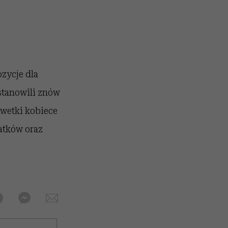
zycje dla
ostanowili znów
wetki kobiece
atków oraz