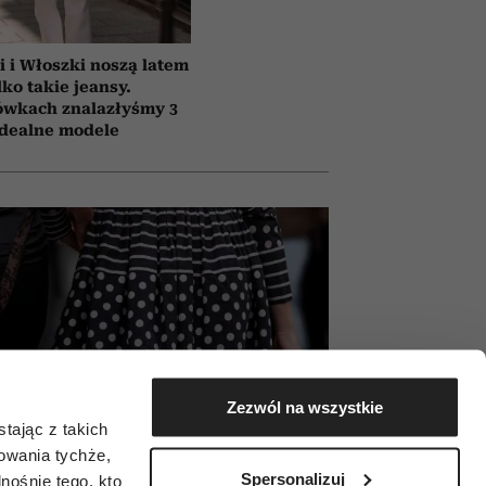
i i Włoszki noszą latem
lko takie jeansy.
ówkach znalazłyśmy 3
idealne modele
Zezwól na wszystkie
tając z takich
zowania tychże,
Spersonalizuj
ośnie tego, kto