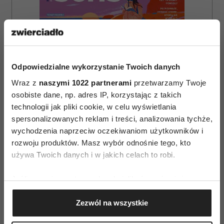
Odpowiedzialne wykorzystanie Twoich danych
Wraz z
naszymi 1022 partnerami
przetwarzamy Twoje
osobiste dane, np. adres IP, korzystając z takich
technologii jak pliki cookie, w celu wyświetlania
spersonalizowanych reklam i treści, analizowania tychże,
wychodzenia naprzeciw oczekiwaniom użytkowników i
rozwoju produktów. Masz wybór odnośnie tego, kto
używa Twoich danych i w jakich celach to robi.
ZAMÓW
Jeśli wyrazisz na to zgodę, chcielibyśmy również:
WYDANIE DRUKOWANE
Gromadzić dane dotyczące Twojej lokalizacji
E-WYDANIE
Zezwól na wszystkie
geograficznej z dokładnością nawet do kilku metrów
Identyfikować Twoje urządzenie, aktywnie