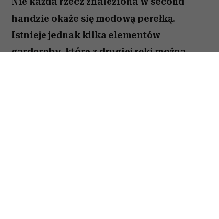
Nie każda rzecz znaleziona w second
handzie okaże się modową perełką.
Istnieje jednak kilka elementów
garderoby, które z drugiej ręki można
kupić taniej, w lepszej jakości i z
charakterem trudnym do znalezienia w
popularnych sieciówkach.
Spis treści:
Skórzana kurtka z drugiej ręki wygląda
lepiej niż nowa
Klasyczne jeansy vintage warto kupować
w second handzie
Kaszmirowe i wełniane swetry z drugiej