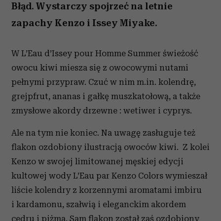
Błąd. Wystarczy spojrzeć na letnie
zapachy Kenzo i Issey Miyake.
W L’Eau d’Issey pour Homme Summer świeżość
owocu kiwi miesza się z owocowymi nutami
pełnymi przypraw. Czuć w nim m.in. kolendrę,
grejpfrut, ananas i gałkę muszkatołową, a także
zmysłowe akordy drzewne : wetiwer i cyprys.
Ale na tym nie koniec. Na uwagę zasługuje też
flakon ozdobiony ilustracją owoców kiwi. Z kolei
Kenzo w swojej limitowanej męskiej edycji
kultowej wody L’Eau par Kenzo Colors wymieszał
liście kolendry z korzennymi aromatami imbiru
i kardamonu, szałwią i eleganckim akordem
cedru i piżma. Sam flakon został zaś ozdobiony