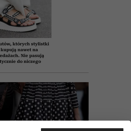
utów, których stylistki
 kupują nawet na
edażach. Nie pasują
tycznie do niczego