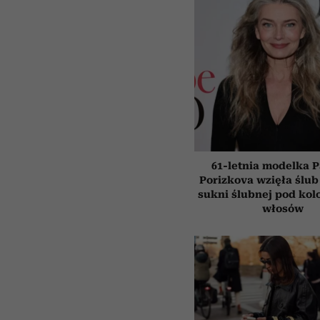
61-letnia modelka P
Porizkova wzięła ślub
sukni ślubnej pod kol
włosów