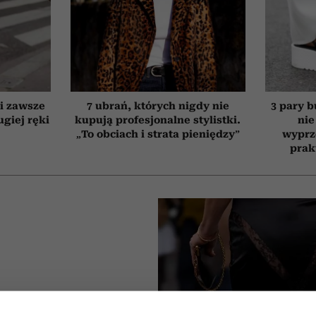
ki zawsze
7 ubrań, których nigdy nie
3 pary b
giej ręki
kupują profesjonalne stylistki.
nie
„To obciach i strata pieniędzy”
wyprz
prak