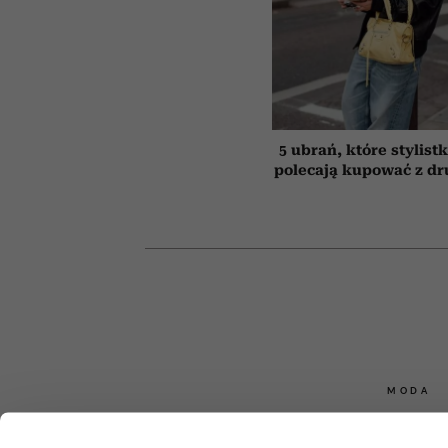
5 ubrań, które stylist
polecają kupować z dru
MODA