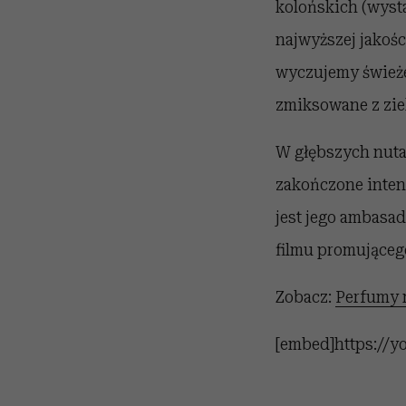
kolońskich (wysta
najwyższej jakoś
wyczujemy świeże 
zmiksowane z zie
W głębszych nutac
zakończone inte
jest jego ambasad
filmu promującego
Zobacz:
Perfumy 
[embed]https://