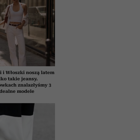
i i Włoszki noszą latem
lko takie jeansy.
ówkach znalazłyśmy 3
idealne modele