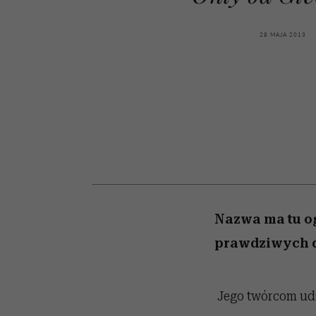
kawę z Kasią Miller”, s.
rozczarowują
odc. 7]
28 MAJA 2013
Nazwa ma tu o
prawdziwych d
Jego twórcom ud