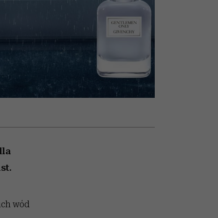
olarów
żegnają się eleganckie osoby
dla
st.
ich wód