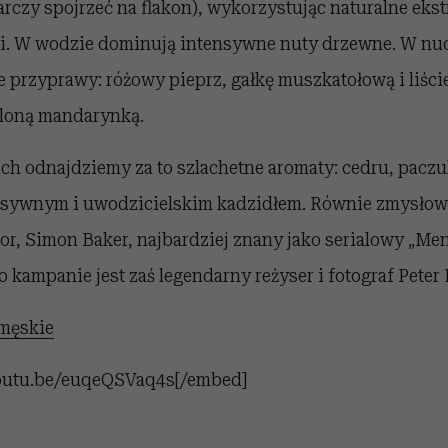
rczy spojrzeć na flakon), wykorzystując naturalne ekstr
ci. W wodzie dominują intensywne nuty drzewne. W nu
przyprawy: różowy pieprz, gałkę muszkatołową i liście
loną mandarynką.
h odnajdziemy za to szlachetne aromaty: cedru, paczul
nsywnym i uwodzicielskim kadzidłem. Równie zmysłow
or, Simon Baker, najbardziej znany jako serialowy „Men
 kampanie jest zaś legendarny reżyser i fotograf Peter
męskie
youtu.be/euqeQSVaq4s[/embed]