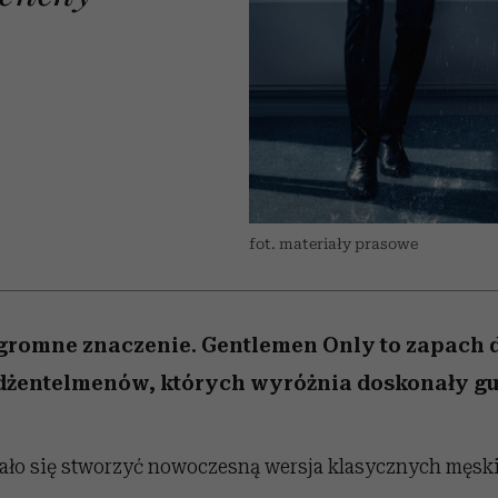
 5,
Raport Lyst ujawnił
Miller s. 5, odc. 6]
trafiła do grona
skuteczne
kosztuje to tysiące d
wśród widzów
najpopularniejszych seriali
najbardziej pożądane
ubrania i marki sezonu
Netflixa
fot. materiały prasowe
gromne znaczenie. Gentlemen Only to zapach 
żentelmenów, których wyróżnia doskonały gu
ało się stworzyć nowoczesną wersja klasycznych męsk