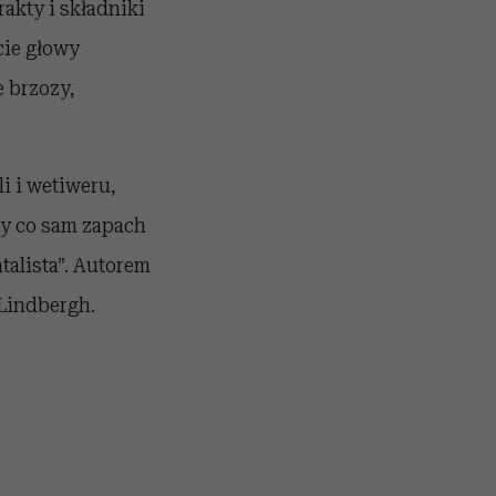
akty i składniki
cie głowy
 brzozy,
i i wetiweru,
y co sam zapach
talista”. Autorem
 Lindbergh.