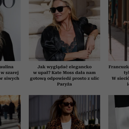
aulina
Jak wyglądać elegancko
Francuzk
 w szarej
w upał? Kate Moss dała nam
ty
or siwych
gotową odpowiedź prosto z ulic
W sieci
Paryża