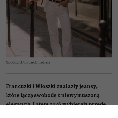
Spotlight/Launchmetrics
Francuzki i Włoszki znalazły jeansy,
które łączą swobodę z niewymuszoną
elegancją. Latem 2026 wybierają przede
wszystkim białe modele z szerokimi