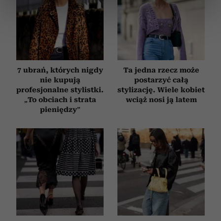
dane są przetwarzane oraz ustaw własne preferencje w
sekcji szczegółów
. W Deklaracji plików cookie możesz
zmienić lub wycofać swoją zgodę w dowolnej chwili.
Wykorzystujemy pliki cookie do spersonalizowania treści
i reklam, aby oferować funkcje społecznościowe i
7 ubrań, których nigdy
Ta jedna rzecz może
analizować ruch w naszej witrynie. Informacje o tym, jak
nie kupują
postarzyć całą
korzystasz z naszej witryny, udostępniamy partnerom
profesjonalne stylistki.
stylizację. Wiele kobiet
społecznościowym, reklamowym i analitycznym.
„To obciach i strata
wciąż nosi ją latem
Partnerzy mogą połączyć te informacje z innymi danymi
pieniędzy”
otrzymanymi od Ciebie lub uzyskanymi podczas
korzystania z ich usług.