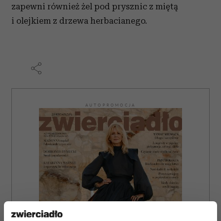
zapewni również żel pod prysznic z miętą
i olejkiem z drzewa herbacianego.
AUTOPROMOCJA