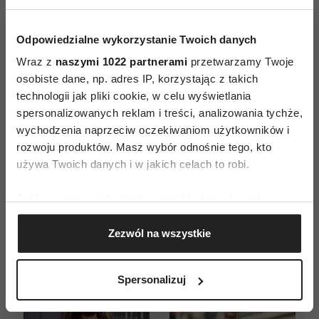
Odpowiedzialne wykorzystanie Twoich danych
Wraz z
naszymi 1022 partnerami
przetwarzamy Twoje
osobiste dane, np. adres IP, korzystając z takich
technologii jak pliki cookie, w celu wyświetlania
spersonalizowanych reklam i treści, analizowania tychże,
ZAMÓW
wychodzenia naprzeciw oczekiwaniom użytkowników i
WYDANIE DRUKOWANE
rozwoju produktów. Masz wybór odnośnie tego, kto
używa Twoich danych i w jakich celach to robi.
E-WYDANIE
Jeśli wyrazisz na to zgodę, chcielibyśmy również:
Gromadzić dane dotyczące Twojej lokalizacji
Zezwól na wszystkie
geograficznej z dokładnością nawet do kilku metrów
Identyfikować Twoje urządzenie, aktywnie
analizując charakteryzującego je zbiory danych
Spersonalizuj
(fingerprinting, czyli wirtualny odcisk palca)
Dowiedz się więcej odnośnie tego, jak Twoje osobiste