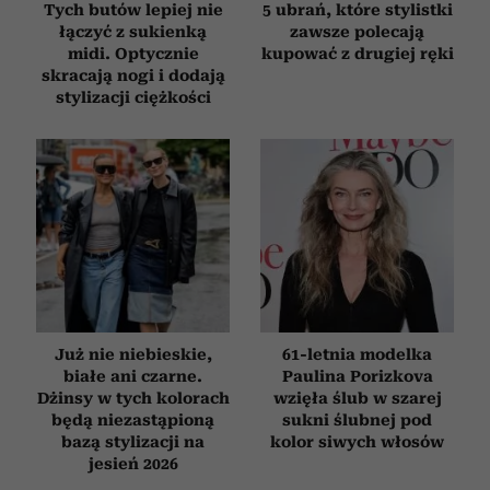
Tych butów lepiej nie
5 ubrań, które stylistki
łączyć z sukienką
zawsze polecają
midi. Optycznie
kupować z drugiej ręki
skracają nogi i dodają
stylizacji ciężkości
Już nie niebieskie,
61-letnia modelka
białe ani czarne.
Paulina Porizkova
Dżinsy w tych kolorach
wzięła ślub w szarej
będą niezastąpioną
sukni ślubnej pod
bazą stylizacji na
kolor siwych włosów
jesień 2026