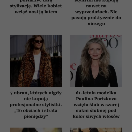
postarzyć całą
stylistki nie kupują
stylizację. Wiele kobiet
nawet na
wciąż nosi ją latem
wyprzedażach. Nie
pasują praktycznie do
niczego
7 ubrań, których nigdy
61-letnia modelka
nie kupują
Paulina Porizkova
profesjonalne stylistki.
wzięła ślub w szarej
„To obciach i strata
sukni ślubnej pod
pieniędzy”
kolor siwych włosów