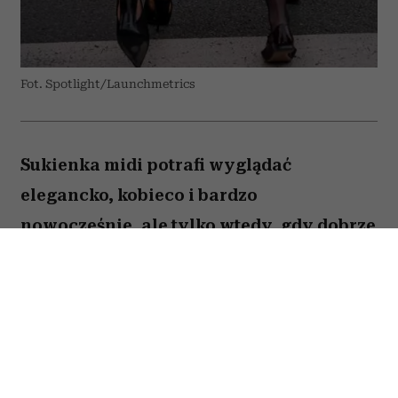
Fot. Spotlight/Launchmetrics
Sukienka midi potrafi wyglądać
elegancko, kobieco i bardzo
nowocześnie, ale tylko wtedy, gdy dobrze
dobierzemy do niej buty. Jeden
popularny model może zaburzyć
proporcje sylwetki, optycznie skrócić
nogi i sprawić, że cała stylizacja będzie
wyglądała ciężej, niż powinna.