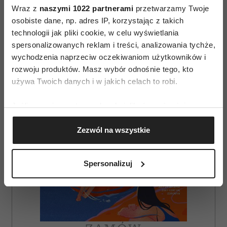
Wraz z
naszymi 1022 partnerami
przetwarzamy Twoje
osobiste dane, np. adres IP, korzystając z takich
AUTOPROMOCJA
technologii jak pliki cookie, w celu wyświetlania
spersonalizowanych reklam i treści, analizowania tychże,
wychodzenia naprzeciw oczekiwaniom użytkowników i
rozwoju produktów. Masz wybór odnośnie tego, kto
używa Twoich danych i w jakich celach to robi.
Jeśli wyrazisz na to zgodę, chcielibyśmy również:
Gromadzić dane dotyczące Twojej lokalizacji
Zezwól na wszystkie
geograficznej z dokładnością nawet do kilku metrów
Identyfikować Twoje urządzenie, aktywnie
analizując charakteryzującego je zbiory danych
Spersonalizuj
(fingerprinting, czyli wirtualny odcisk palca)
Dowiedz się więcej odnośnie tego, jak Twoje osobiste
dane są przetwarzane oraz ustaw własne preferencje w
sekcji szczegółów
. W Deklaracji plików cookie możesz
zmienić lub wycofać swoją zgodę w dowolnej chwili.