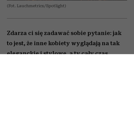
(Fot. Lauchmetrics/Spotlight)
Zdarza ci się zadawać sobie pytanie: jak
to jest, że inne kobiety wyglądają na tak
eleganckie i stylowe, a ty cały czas
czujesz się ubrana „tanio” – i to mimo
szafy pękającej w szwach? Każda
stylistka zna ten problem i jego
przyczynę. To nieprzemyślane zakupy,
przez które tracisz klasę, pieniądze i
miejsce w garderobie. Oto lista
„zakazanych” ubrań, która pomoże ci