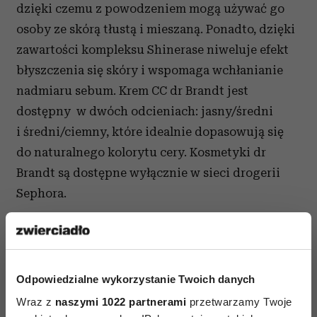
dzięki czemu z powodzeniem mogą używać go
osoby ze skórą tłustą i mieszaną. Ponadto, dzięki
zawartości kompleksu Shinerase niweluje efekt
błyszczenia się skóry i wspomaga wchłanianie
nadmiaru sebum. Krem CC dr Brandt jest
dostępny w dwóch odcieniach: jasny/średni
i średni/ciemny, które idealnie dopasowują się
do naturalnego kolorytu cery. Kosmetyki dr
Brandt są dostępne wyłącznie w sieci drogerii
Sephora.
Odpowiedzialne wykorzystanie Twoich danych
Wraz z
naszymi 1022 partnerami
przetwarzamy Twoje
AUTOPROMOCJA