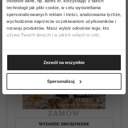
osobiste dane, np. adres IP, korzystając z takich
technologii jak pliki cookie, w celu wyświetlania
spersonalizowanych reklam i treści, analizowania tychże,
wychodzenia naprzeciw oczekiwaniom użytkowników i
rozwoju produktów. Masz wybór odnośnie tego, kto
używa Twoich danych i w jakich celach to robi.
Jeśli wyrazisz na to zgodę, chcielibyśmy również:
Gromadzić dane dotyczące Twojej lokalizacji
Zezwól na wszystkie
geograficznej z dokładnością nawet do kilku metrów
Identyfikować Twoje urządzenie, aktywnie
analizując charakteryzującego je zbiory danych
Spersonalizuj
(fingerprinting, czyli wirtualny odcisk palca)
Dowiedz się więcej odnośnie tego, jak Twoje osobiste
dane są przetwarzane oraz ustaw własne preferencje w
sekcji szczegółów
. W Deklaracji plików cookie możesz
ZAMÓW
zmienić lub wycofać swoją zgodę w dowolnej chwili.
WYDANIE DRUKOWANE
Wykorzystujemy pliki cookie do spersonalizowania treści