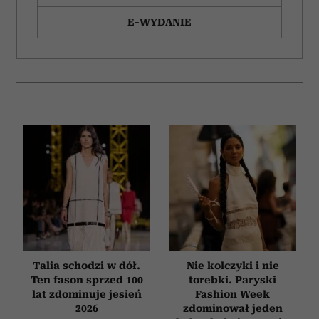
i reklam, aby oferować funkcje społecznościowe i
E-WYDANIE
analizować ruch w naszej witrynie. Informacje o tym, jak
korzystasz z naszej witryny, udostępniamy partnerom
społecznościowym, reklamowym i analitycznym.
Partnerzy mogą połączyć te informacje z innymi danymi
otrzymanymi od Ciebie lub uzyskanymi podczas
korzystania z ich usług.
Talia schodzi w dół.
Nie kolczyki i nie
Ten fason sprzed 100
torebki. Paryski
lat zdominuje jesień
Fashion Week
2026
zdominował jeden