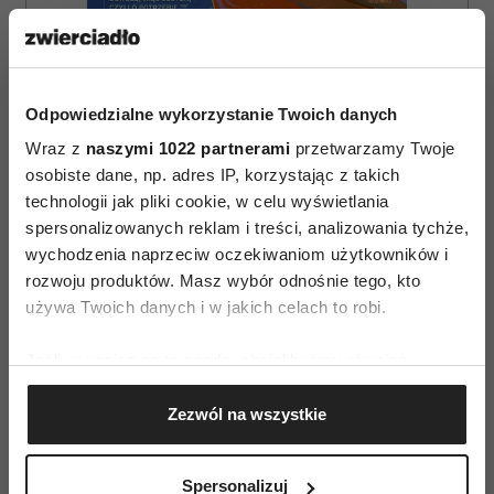
Odpowiedzialne wykorzystanie Twoich danych
Wraz z
naszymi 1022 partnerami
przetwarzamy Twoje
osobiste dane, np. adres IP, korzystając z takich
technologii jak pliki cookie, w celu wyświetlania
spersonalizowanych reklam i treści, analizowania tychże,
wychodzenia naprzeciw oczekiwaniom użytkowników i
ZAMÓW
rozwoju produktów. Masz wybór odnośnie tego, kto
używa Twoich danych i w jakich celach to robi.
WYDANIE DRUKOWANE
E-WYDANIE
Jeśli wyrazisz na to zgodę, chcielibyśmy również:
Gromadzić dane dotyczące Twojej lokalizacji
Zezwól na wszystkie
geograficznej z dokładnością nawet do kilku metrów
Identyfikować Twoje urządzenie, aktywnie
analizując charakteryzującego je zbiory danych
Spersonalizuj