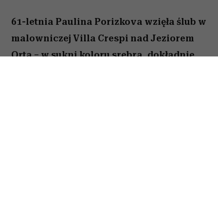
61-letnia Paulina Porizkova wzięła ślub w
malowniczej Villa Crespi nad Jeziorem
Orta – w sukni koloru srebra, dokładnie
takiego jak jej włosy. Supermodelka
świadomie odpuściła biel, ale jej wybór
nie miał nic wspólnego z tym, że to już
drugie jej małżeństwo.
Ślub odbył się 3 lipca. Panna młoda poślubiła 62-
letniego scenarzystę telewizyjnego Jeffa
Greensteina, którego poznała na aplikacji
randkowej w styczniu 2023 roku. Miesiąc później
para spotkała się na pierwszej randce i od tamtej