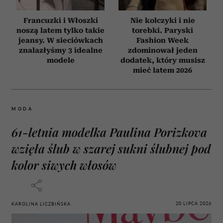
Francuzki i Włoszki
Nie kolczyki i nie
noszą latem tylko takie
torebki. Paryski
jeansy. W sieciówkach
Fashion Week
znalazłyśmy 3 idealne
zdominował jeden
modele
dodatek, który musisz
mieć latem 2026
MODA
61-letnia modelka Paulina Porizkova
wzięła ślub w szarej sukni ślubnej pod
kolor siwych włosów
20 LIPCA 2026
KAROLINA LICZBIŃSKA