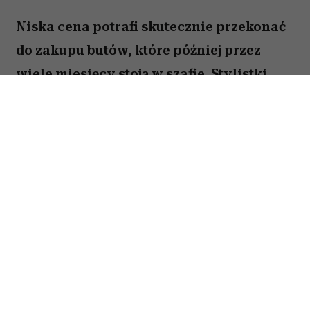
Niska cena potrafi skutecznie przekonać
do zakupu butów, które później przez
wiele miesięcy stoją w szafie. Stylistki
przed podejściem do kasy zadają sobie
kilka prostych pytań. W przypadku tych
trzech modeli odpowiedź zazwyczaj
brzmi: nie warto.
Spis treści:
Jak kupować buty na wyprzedaży, aby
później nie żałować?
Masywne sandały sportowe na rzepy