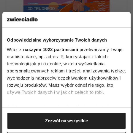
Odpowiedzialne wykorzystanie Twoich danych
Wraz z
naszymi 1022 partnerami
przetwarzamy Twoje
osobiste dane, np. adres IP, korzystając z takich
technologii jak pliki cookie, w celu wyświetlania
spersonalizowanych reklam i treści, analizowania tychże,
wychodzenia naprzeciw oczekiwaniom użytkowników i
rozwoju produktów. Masz wybór odnośnie tego, kto
ZAMÓW
używa Twoich danych i w jakich celach to robi.
WYDANIE DRUKOWANE
Jeśli wyrazisz na to zgodę, chcielibyśmy również:
Gromadzić dane dotyczące Twojej lokalizacji
E-WYDANIE
Zezwól na wszystkie
geograficznej z dokładnością nawet do kilku metrów
Identyfikować Twoje urządzenie, aktywnie