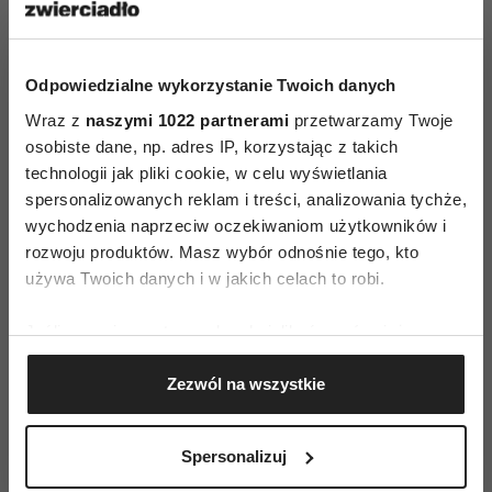
Odpowiedzialne wykorzystanie Twoich danych
Wraz z
naszymi 1022 partnerami
przetwarzamy Twoje
osobiste dane, np. adres IP, korzystając z takich
technologii jak pliki cookie, w celu wyświetlania
spersonalizowanych reklam i treści, analizowania tychże,
ZAMÓW
wychodzenia naprzeciw oczekiwaniom użytkowników i
WYDANIE DRUKOWANE
rozwoju produktów. Masz wybór odnośnie tego, kto
używa Twoich danych i w jakich celach to robi.
E-WYDANIE
Jeśli wyrazisz na to zgodę, chcielibyśmy również:
Gromadzić dane dotyczące Twojej lokalizacji
Zezwól na wszystkie
geograficznej z dokładnością nawet do kilku metrów
Identyfikować Twoje urządzenie, aktywnie
analizując charakteryzującego je zbiory danych
Spersonalizuj
(fingerprinting, czyli wirtualny odcisk palca)