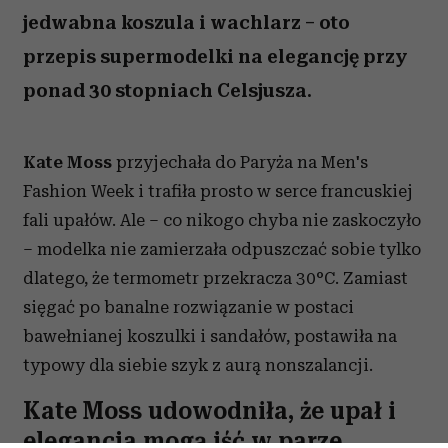
(Fot. Stephane Cardinale - Corbis/Corbis via Getty Images
for Saint Laurent)
Satynowa sukienka na ramiączkach,
jedwabna koszula i wachlarz – oto