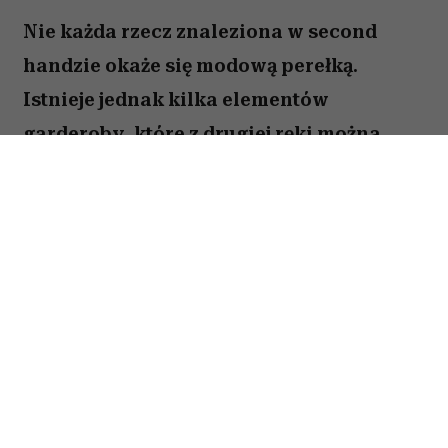
Nie każda rzecz znaleziona w second
handzie okaże się modową perełką.
Istnieje jednak kilka elementów
garderoby, które z drugiej ręki można
kupić taniej, w lepszej jakości i z
charakterem trudnym do znalezienia w
popularnych sieciówkach.
Spis treści:
Skórzana kurtka z drugiej ręki wygląda
lepiej niż nowa
Klasyczne jeansy vintage warto kupować
w second handzie