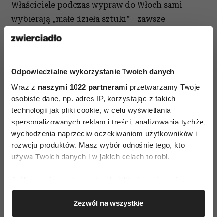
Właściciele podczas wypraw do Włoch sami
wybierają „małe dzieła sztuki” - zawsze
o najwyższej jakości i perfekcji wykonania,
zawsze zgodne z najnowszymi trendami. Dzięki
temu każda para jest wyjątkowa
Odpowiedzialne wykorzystanie Twoich danych
i niepowtarzalna. Wszystko po to, aby podarować
Wraz z
naszymi 1022 partnerami
przetwarzamy Twoje
swoim klientom kawałek Italii na wyłączność.
osobiste dane, np. adres IP, korzystając z takich
technologii jak pliki cookie, w celu wyświetlania
Di Trevi Biutique ul. Piękna 11a, Warszawa
spersonalizowanych reklam i treści, analizowania tychże,
wychodzenia naprzeciw oczekiwaniom użytkowników i
rozwoju produktów. Masz wybór odnośnie tego, kto
używa Twoich danych i w jakich celach to robi.
Jeśli wyrazisz na to zgodę, chcielibyśmy również:
Gromadzić dane dotyczące Twojej lokalizacji
AUTOPROMOCJA
Zezwól na wszystkie
geograficznej z dokładnością nawet do kilku metrów
Identyfikować Twoje urządzenie, aktywnie