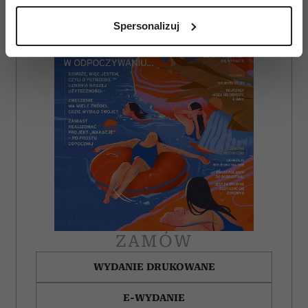
analizując charakteryzującego je zbiory danych
Spersonalizuj
(fingerprinting, czyli wirtualny odcisk palca)
Dowiedz się więcej odnośnie tego, jak Twoje osobiste
dane są przetwarzane oraz ustaw własne preferencje w
sekcji szczegółów
. W Deklaracji plików cookie możesz
zmienić lub wycofać swoją zgodę w dowolnej chwili.
Wykorzystujemy pliki cookie do spersonalizowania treści
i reklam, aby oferować funkcje społecznościowe i
analizować ruch w naszej witrynie. Informacje o tym, jak
korzystasz z naszej witryny, udostępniamy partnerom
społecznościowym, reklamowym i analitycznym.
Partnerzy mogą połączyć te informacje z innymi danymi
otrzymanymi od Ciebie lub uzyskanymi podczas
ZAMÓW
korzystania z ich usług.
WYDANIE DRUKOWANE
E-WYDANIE