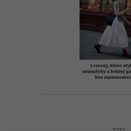
5 rzeczy, które sty
usunęłyby z letniej g
bez zastanowie
MODA