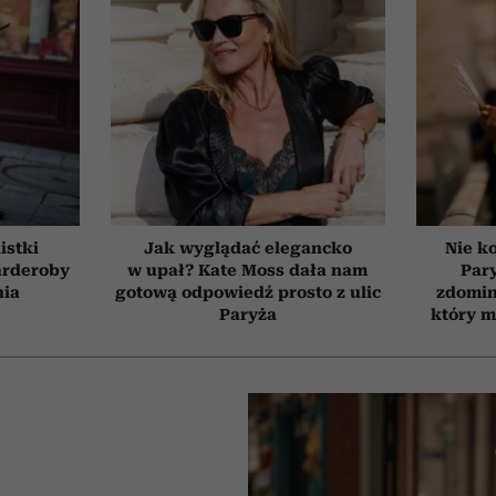
listki
Jak wyglądać elegancko
Nie ko
arderoby
w upał? Kate Moss dała nam
Par
nia
gotową odpowiedź prosto z ulic
zdomin
Paryża
który m