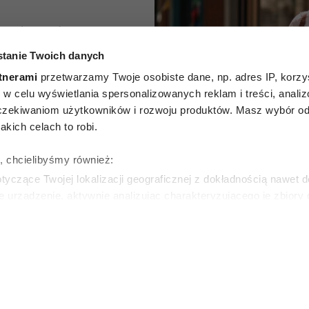
Włoszki
tanie Twoich danych
 tylko
tnerami
przetwarzamy Twoje osobiste dane, np. adres IP, korzys
sy. W
ie, w celu wyświetlania spersonalizowanych reklam i treści, anali
zekiwaniom użytkowników i rozwoju produktów. Masz wybór odn
ach
kich celach to robi.
 idealne
ę, chcielibyśmy również:
yczące Twojej lokalizacji geograficznej z dokładnością nawet d
e
e urządzenie, aktywnie analizując charakteryzującego je zbiory
wirtualny odcisk palca)
ie tego, jak Twoje osobiste dane są przetwarzane oraz ustaw w
WSKA
zegółów
. W Deklaracji plików cookie możesz zmienić lub wycof
ie do spersonalizowania treści i reklam, aby oferować funkcje 