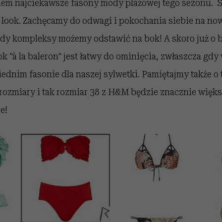
em najciekawsze fasony mody plażowej tego sezonu. S
 look. Zachęcamy do odwagi i pokochania siebie na no
 gdy kompleksy możemy odstawić na bok! A skoro już o 
ook "à la baleron" jest łatwy do ominięcia, zwłaszcza gd
dnim fasonie dla naszej sylwetki. Pamiętajmy także o t
rozmiary i tak rozmiar 38 z H&M będzie znacznie więks
e!