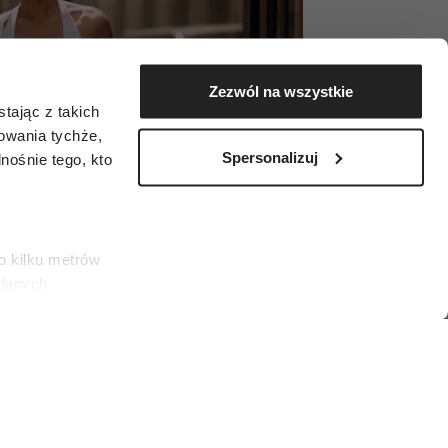
Zezwól na wszystkie
tając z takich
zowania tychże,
Spersonalizuj
ośnie tego, kto
o kilku metrów
 danych
łasne
ać swoją zgodę w
społecznościowe