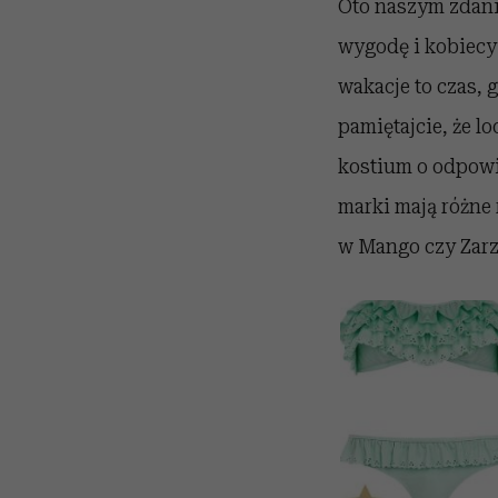
Oto naszym zdani
wygodę i kobiecy
wakacje to czas,
pamiętajcie, że l
kostium o odpowie
marki mają różne 
w Mango czy Zarz