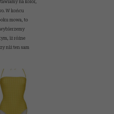
tawiamy na kolor,
wo. W końcu
boku mowa, to
y wybierzemy
ym, iż różne
zy niż ten sam