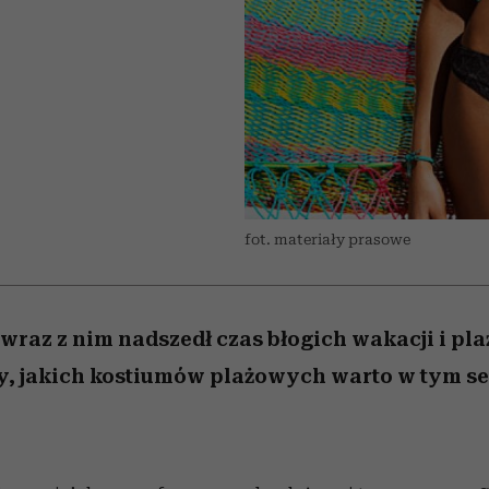
 5,
zupełny brak ogłady
wśród najchętniej
Miller s. 5, odc. 6]
Raport Lyst ujaw
pierwszy zwiast
oglądanych na Netflixie
najbardziej pożąd
ubrania i marki se
fot. materiały prasowe
a wraz z nim nadszedł czas błogich wakacji i pl
 jakich kostiumów plażowych warto w tym se