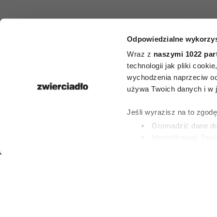
Francuzki i 
Odpowiedzialne wykorzys
noszą latem
Wraz z
naszymi 1022 par
takie jean
technologii jak pliki cook
wychodzenia naprzeciw oc
sieciówk
używa Twoich danych i w ja
znalazłyśmy 3
Jeśli wyrazisz na to zgod
Gromadzić dane dot
model
Identyfikować Twoj
(fingerprinting, czyli 
Dowiedz się więcej odnośn
PAULINA BRZOZO
preferencje w
sekcji szc
28 LIPCA 2026
dowolnej chwili.
Wykorzystujemy pliki cook