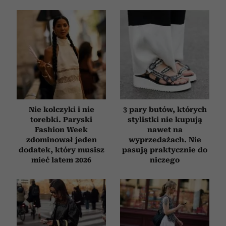
społecznościowym, reklamowym i analitycznym.
Partnerzy mogą połączyć te informacje z innymi danymi
otrzymanymi od Ciebie lub uzyskanymi podczas
korzystania z ich usług.
Nie kolczyki i nie
3 pary butów, których
torebki. Paryski
stylistki nie kupują
Fashion Week
nawet na
zdominował jeden
wyprzedażach. Nie
dodatek, który musisz
pasują praktycznie do
mieć latem 2026
niczego