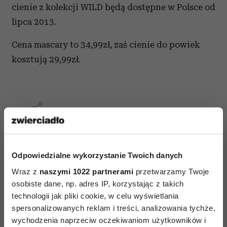
cienie z kolekcji WILD będą dostępne w Polsce od
lipca 2013.
Cena mascary to 34,99zł, zaś cienie do powiek
kosztują 29,99zł.
AUTOPROMOCJA
Odpowiedzialne wykorzystanie Twoich danych
Wraz z
naszymi 1022 partnerami
przetwarzamy Twoje
osobiste dane, np. adres IP, korzystając z takich
technologii jak pliki cookie, w celu wyświetlania
spersonalizowanych reklam i treści, analizowania tychże,
wychodzenia naprzeciw oczekiwaniom użytkowników i