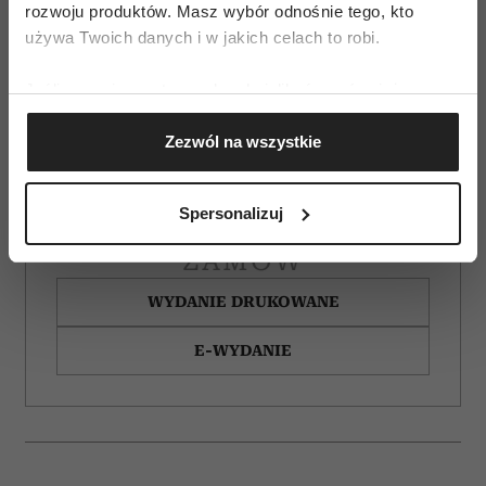
rozwoju produktów. Masz wybór odnośnie tego, kto
używa Twoich danych i w jakich celach to robi.
Jeśli wyrazisz na to zgodę, chcielibyśmy również:
Gromadzić dane dotyczące Twojej lokalizacji
Zezwól na wszystkie
geograficznej z dokładnością nawet do kilku metrów
Identyfikować Twoje urządzenie, aktywnie
analizując charakteryzującego je zbiory danych
Spersonalizuj
(fingerprinting, czyli wirtualny odcisk palca)
Dowiedz się więcej odnośnie tego, jak Twoje osobiste
ZAMÓW
dane są przetwarzane oraz ustaw własne preferencje w
WYDANIE DRUKOWANE
sekcji szczegółów
. W Deklaracji plików cookie możesz
zmienić lub wycofać swoją zgodę w dowolnej chwili.
E-WYDANIE
Wykorzystujemy pliki cookie do spersonalizowania treści
i reklam, aby oferować funkcje społecznościowe i
analizować ruch w naszej witrynie. Informacje o tym, jak
korzystasz z naszej witryny, udostępniamy partnerom