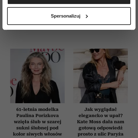
Identyfikować Twoje urządzenie, aktywnie
E-WYDANIE
analizując charakteryzującego je zbiory danych
Spersonalizuj
(fingerprinting, czyli wirtualny odcisk palca)
Dowiedz się więcej odnośnie tego, jak Twoje osobiste
dane są przetwarzane oraz ustaw własne preferencje w
sekcji szczegółów
. W Deklaracji plików cookie możesz
zmienić lub wycofać swoją zgodę w dowolnej chwili.
Wykorzystujemy pliki cookie do spersonalizowania treści
i reklam, aby oferować funkcje społecznościowe i
analizować ruch w naszej witrynie. Informacje o tym, jak
korzystasz z naszej witryny, udostępniamy partnerom
społecznościowym, reklamowym i analitycznym.
Partnerzy mogą połączyć te informacje z innymi danymi
otrzymanymi od Ciebie lub uzyskanymi podczas
61-letnia modelka
Jak wyglądać
Paulina Porizkova
elegancko w upał?
korzystania z ich usług.
wzięła ślub w szarej
Kate Moss dała nam
sukni ślubnej pod
gotową odpowiedź
kolor siwych włosów
prosto z ulic Paryża