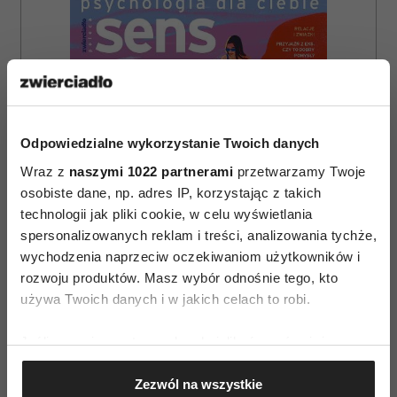
Odpowiedzialne wykorzystanie Twoich danych
Wraz z
naszymi 1022 partnerami
przetwarzamy Twoje
osobiste dane, np. adres IP, korzystając z takich
technologii jak pliki cookie, w celu wyświetlania
spersonalizowanych reklam i treści, analizowania tychże,
wychodzenia naprzeciw oczekiwaniom użytkowników i
rozwoju produktów. Masz wybór odnośnie tego, kto
używa Twoich danych i w jakich celach to robi.
ZAMÓW
Jeśli wyrazisz na to zgodę, chcielibyśmy również:
Gromadzić dane dotyczące Twojej lokalizacji
WYDANIE DRUKOWANE
Zezwól na wszystkie
geograficznej z dokładnością nawet do kilku metrów