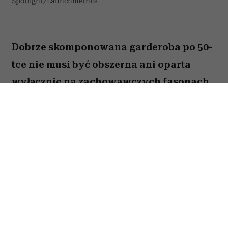
Spotlight/Launchmetrics
Dobrze skomponowana garderoba po 50-
tce nie musi być obszerna ani oparta
wyłącznie na zachowawczych fasonach.
Wystarczy kilka odpowiednio dobranych
elementów, aby codzienne stylizacje
wyglądały nowocześnie, elegancko i
pasowały do wielu okazji. Stylistki
szczególnie polecają pięć rzeczy, które
mogą całkowicie odmienić zawartość
szafy.