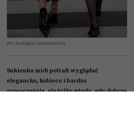
Fot. Spotlight/Launchmetrics
Sukienka midi potrafi wyglądać
elegancko, kobieco i bardzo
nowocześnie, ale tylko wtedy, gdy dobrze
dobierzemy do niej buty. Jeden
popularny model może zaburzyć
proporcje sylwetki, optycznie skrócić
nogi i sprawić, że cała stylizacja będzie