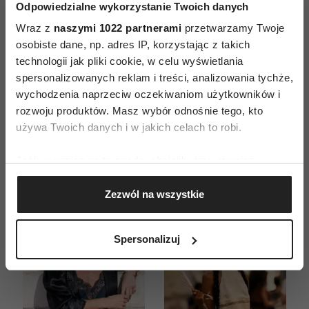
Odpowiedzialne wykorzystanie Twoich danych
Wraz z
naszymi 1022 partnerami
przetwarzamy Twoje
osobiste dane, np. adres IP, korzystając z takich
ZAMÓW
technologii jak pliki cookie, w celu wyświetlania
spersonalizowanych reklam i treści, analizowania tychże,
WYDANIE DRUKOWANE
wychodzenia naprzeciw oczekiwaniom użytkowników i
rozwoju produktów. Masz wybór odnośnie tego, kto
E-WYDANIE
używa Twoich danych i w jakich celach to robi.
Jeśli wyrazisz na to zgodę, chcielibyśmy również:
Gromadzić dane dotyczące Twojej lokalizacji
Zezwól na wszystkie
geograficznej z dokładnością nawet do kilku metrów
Identyfikować Twoje urządzenie, aktywnie
analizując charakteryzującego je zbiory danych
Spersonalizuj
(fingerprinting, czyli wirtualny odcisk palca)
Dowiedz się więcej odnośnie tego, jak Twoje osobiste
dane są przetwarzane oraz ustaw własne preferencje w
sekcji szczegółów
. W Deklaracji plików cookie możesz