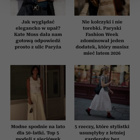
zmienić lub wycofać swoją zgodę w dowolnej chwili.
Wykorzystujemy pliki cookie do spersonalizowania treści
Jak wyglądać
Nie kolczyki i nie
i reklam, aby oferować funkcje społecznościowe i
elegancko w upał?
torebki. Paryski
analizować ruch w naszej witrynie. Informacje o tym, jak
Kate Moss dała nam
Fashion Week
korzystasz z naszej witryny, udostępniamy partnerom
gotową odpowiedź
zdominował jeden
prosto z ulic Paryża
dodatek, który musisz
społecznościowym, reklamowym i analitycznym.
mieć latem 2026
Partnerzy mogą połączyć te informacje z innymi danymi
otrzymanymi od Ciebie lub uzyskanymi podczas
korzystania z ich usług.
Modne spodnie na lato
5 rzeczy, które stylistki
dla 50-latki. Top 5
usunęłyby z letniej
modeli z sieciówek
garderoby bez