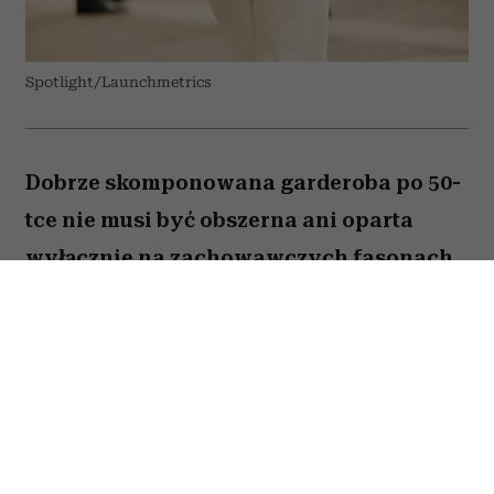
Spotlight/Launchmetrics
Dobrze skomponowana garderoba po 50-
tce nie musi być obszerna ani oparta
wyłącznie na zachowawczych fasonach.
Wystarczy kilka odpowiednio dobranych
elementów, aby codzienne stylizacje
wyglądały nowocześnie, elegancko i
pasowały do wielu okazji. Stylistki
szczególnie polecają pięć rzeczy, które
mogą całkowicie odmienić zawartość