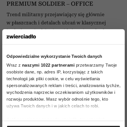
PREMIUM SOLDIER – OFFICE
Trend militarny przejawiający się głównie
w płaszczach i detalach ubrań w klasycznej
i szlachetnej odsłonie. Widać w nim subtelne
inspiracje mundurem wojskowym: usztywnione
formy, złote guziki, aplikacje na ramionach, złote
łańcuchy w wykończeniach swetrów i żakietów
Odpowiedzialne wykorzystanie Twoich danych
czy kontrastowe detale. Przekorne zestawienia
Wraz z
naszymi 1022 partnerami
przetwarzamy Twoje
kobiecych form z mocnymi akcesoriami. Klasyka
osobiste dane, np. adres IP, korzystając z takich
technologii jak pliki cookie, w celu wyświetlania
nie musi być nudna!
spersonalizowanych reklam i treści, analizowania tychże,
wychodzenia naprzeciw oczekiwaniom użytkowników i
Zobacz:
swetry damskie długie
rozwoju produktów. Masz wybór odnośnie tego, kto
używa Twoich danych i w jakich celach to robi.
Jeśli wyrazisz na to zgodę, chcielibyśmy również: