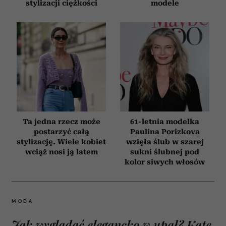
stylizacji ciężkości
modele
Ta jedna rzecz może
61-letnia modelka
postarzyć całą
Paulina Porizkova
stylizację. Wiele kobiet
wzięła ślub w szarej
wciąż nosi ją latem
sukni ślubnej pod
kolor siwych włosów
MODA
Jak wyglądać elegancko w upał? Kate