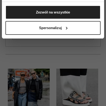
Jeśli wyrazisz na to zgodę, chcielibyśmy również:
Gromadzić dane dotyczące Twojej lokalizacji
Zezwól na wszystkie
geograficznej z dokładnością nawet do kilku metrów
ZAMÓW
Identyfikować Twoje urządzenie, aktywnie
WYDANIE DRUKOWANE
analizując charakteryzującego je zbiory danych
Spersonalizuj
(fingerprinting, czyli wirtualny odcisk palca)
E-WYDANIE
Dowiedz się więcej odnośnie tego, jak Twoje osobiste
dane są przetwarzane oraz ustaw własne preferencje w
sekcji szczegółów
. W Deklaracji plików cookie możesz
zmienić lub wycofać swoją zgodę w dowolnej chwili.
Wykorzystujemy pliki cookie do spersonalizowania treści
i reklam, aby oferować funkcje społecznościowe i
analizować ruch w naszej witrynie. Informacje o tym, jak
korzystasz z naszej witryny, udostępniamy partnerom
społecznościowym, reklamowym i analitycznym.
Partnerzy mogą połączyć te informacje z innymi danymi
otrzymanymi od Ciebie lub uzyskanymi podczas
korzystania z ich usług.