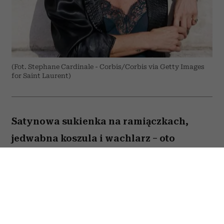
(Fot. Stephane Cardinale - Corbis/Corbis via Getty Images
for Saint Laurent)
Satynowa sukienka na ramiączkach,
jedwabna koszula i wachlarz – oto
przepis supermodelki na elegancję przy
ponad 30 stopniach Celsjusza.
Kate Moss
przyjechała do Paryża na Men's
Fashion Week i trafiła prosto w serce francuskiej