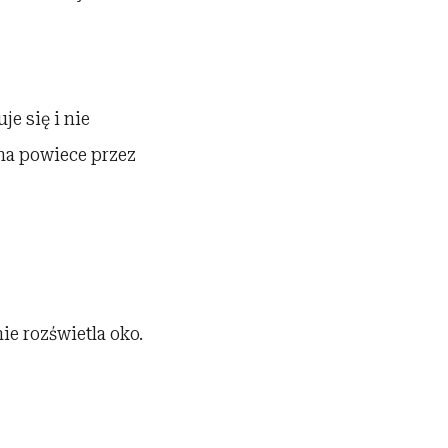
je się i nie
na powiece przez
e rozświetla oko.