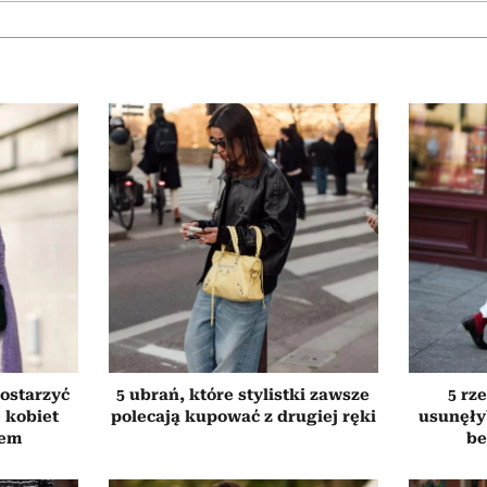
ostarzyć
5 ubrań, które stylistki zawsze
5 rze
e kobiet
polecają kupować z drugiej ręki
usunęły
tem
be