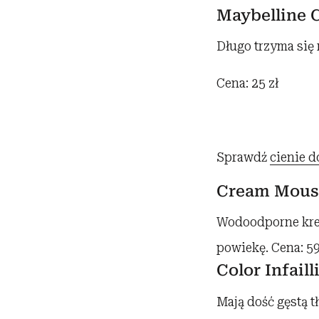
Maybelline C
Długo trzyma się
Cena: 25 zł
Sprawdź
cienie 
Cream Mouss
Wodoodporne krem
powiekę. Cena: 59
Color Infaill
Mają dość gęstą t