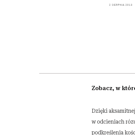
kawę z Kasią Miller”, s.
girls”
2 SIERPNIA 2013
odc. 7]
Zobacz, w któr
Dzięki aksamitnej
w odcieniach rózu
podkreślenia kośc