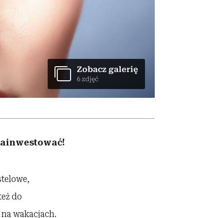
nił
relację z pieniędzmi
ane
zonu
Zobacz galerię
6 zdjęć
zainwestować!
stelowe,
też do
 na wakacjach.