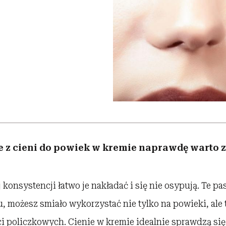
 5,
skutki dla związku i dla
Miller s. 5, odc. 6]
skuteczne
Raport Lyst ujaw
sposoby
partnerki
najbardziej pożąd
ubrania i marki se
e z cieni do powiek w kremie naprawdę warto 
 konsystencji łatwo je nakładać i się nie osypują. Te pa
, możesz smiało wykorzystać nie tylko na powieki, ale 
i policzkowych. Cienie w kremie idealnie sprawdzą się