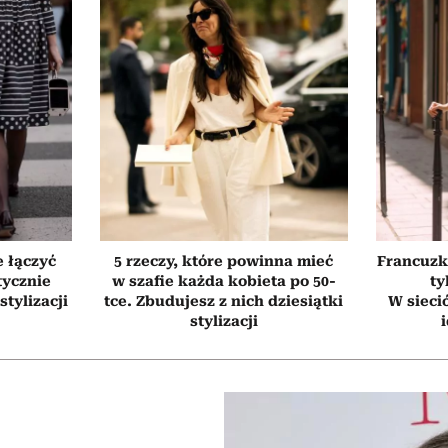
e łączyć
5 rzeczy, które powinna mieć
Francuzk
tycznie
w szafie każda kobieta po 50-
ty
stylizacji
tce. Zbudujesz z nich dziesiątki
W sieci
stylizacji