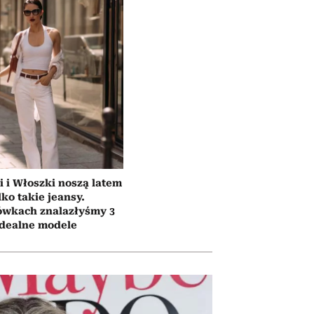
i i Włoszki noszą latem
lko takie jeansy.
ówkach znalazłyśmy 3
idealne modele