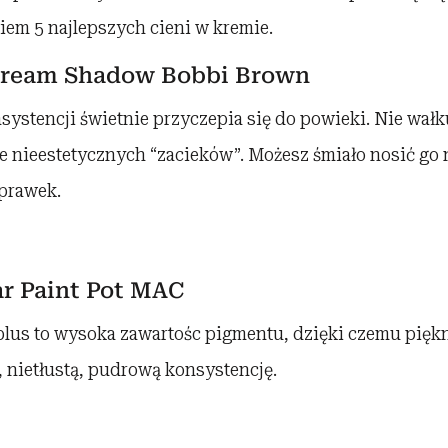
iem 5 najlepszych cieni w kremie.
Cream Shadow Bobbi Brown
nsystencji świetnie przyczepia się do powieki. Nie wałku
e nieestetycznych “zacieków”. Możesz śmiało nosić go 
oprawek.
r Paint Pot MAC
lus to wysoka zawartośc pigmentu, dzięki czemu piękni
 nietłustą, pudrową konsystencję.