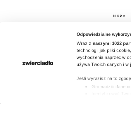
MODA
61-letnia m
Odpowiedzialne wykorzys
Paulina Po
Wraz z
naszymi 1022 par
technologii jak pliki cook
wzięła ślub 
wychodzenia naprzeciw oc
używa Twoich danych i w ja
sukni ślubn
Jeśli wyrazisz na to zgod
kolor siwych
Gromadzić dane dot
Identyfikować Twoj
(fingerprinting, czyli 
KAROLINA LICZBI
Dowiedz się więcej odnośn
20 LIPCA 2026
preferencje w
sekcji szc
dowolnej chwili.