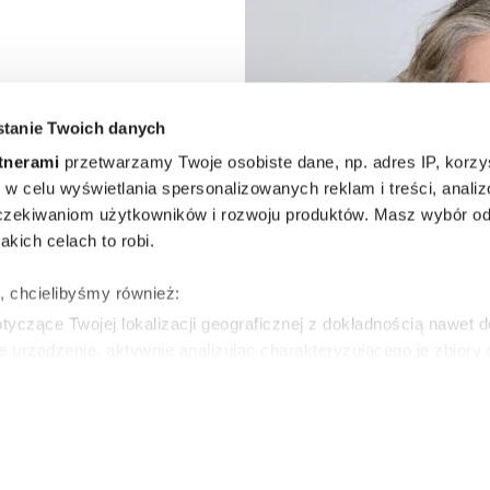
odelka
tanie Twoich danych
rizkova
tnerami
przetwarzamy Twoje osobiste dane, np. adres IP, korzys
ie, w celu wyświetlania spersonalizowanych reklam i treści, anali
w szarej
zekiwaniom użytkowników i rozwoju produktów. Masz wybór odn
kich celach to robi.
ej pod
ę, chcielibyśmy również:
 włosów
yczące Twojej lokalizacji geograficznej z dokładnością nawet d
e urządzenie, aktywnie analizując charakteryzującego je zbiory
wirtualny odcisk palca)
ŃSKA
ie tego, jak Twoje osobiste dane są przetwarzane oraz ustaw w
zegółów
. W Deklaracji plików cookie możesz zmienić lub wycof