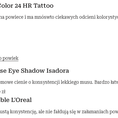
olor 24 HR Tattoo
 na powiece i ma mnóswto ciekawych odcieni kolorysty
do powiek
e Eye Shadow Isadora
owe cienie o konsystencji lekkiego musu. Bardzo łatw
 zł
ible L'Oreal
łustą konystencję, ale nie fałdują się w załamaniach pow