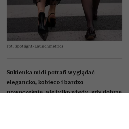
Fot. Spotlight/Launchmetrics
Sukienka midi potrafi wyglądać
elegancko, kobieco i bardzo
nowocześnie, ale tylko wtedy, gdy dobrze
dobierzemy do niej buty. Jeden
popularny model może zaburzyć
proporcje sylwetki, optycznie skrócić