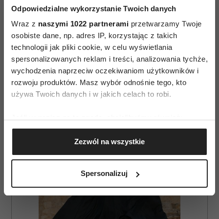
Odpowiedzialne wykorzystanie Twoich danych
Wraz z
naszymi 1022 partnerami
przetwarzamy Twoje
osobiste dane, np. adres IP, korzystając z takich
technologii jak pliki cookie, w celu wyświetlania
spersonalizowanych reklam i treści, analizowania tychże,
wychodzenia naprzeciw oczekiwaniom użytkowników i
AUTOPROMOCJA
rozwoju produktów. Masz wybór odnośnie tego, kto
używa Twoich danych i w jakich celach to robi.
Jeśli wyrazisz na to zgodę, chcielibyśmy również:
Gromadzić dane dotyczące Twojej lokalizacji
Zezwól na wszystkie
geograficznej z dokładnością nawet do kilku metrów
Identyfikować Twoje urządzenie, aktywnie
analizując charakteryzującego je zbiory danych
Spersonalizuj
(fingerprinting, czyli wirtualny odcisk palca)
Dowiedz się więcej odnośnie tego, jak Twoje osobiste
dane są przetwarzane oraz ustaw własne preferencje w
sekcji szczegółów
. W Deklaracji plików cookie możesz