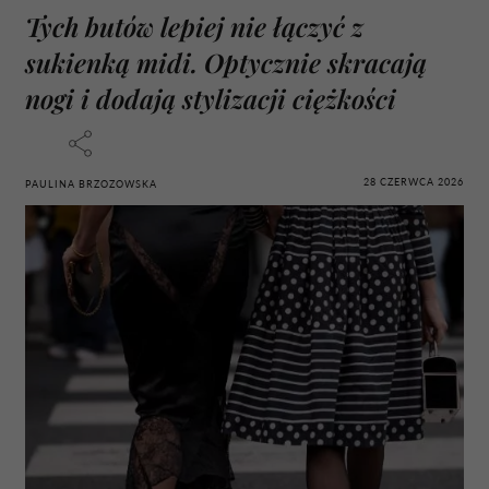
Tych butów lepiej nie łączyć z
sukienką midi. Optycznie skracają
nogi i dodają stylizacji ciężkości
28 CZERWCA 2026
PAULINA BRZOZOWSKA