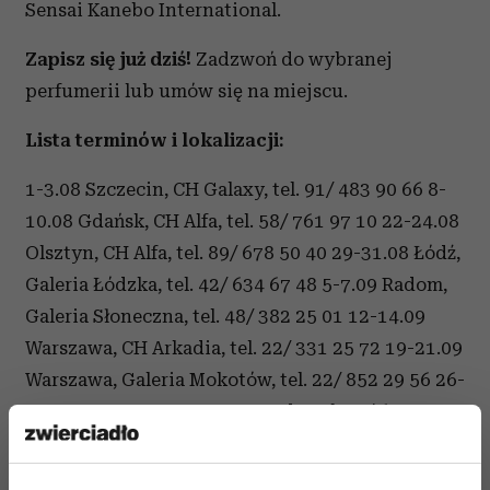
Sensai Kanebo International.
Zapisz się już dziś!
Zadzwoń do wybranej
perfumerii lub umów się na miejscu.
Lista terminów i lokalizacji:
1-3.08 Szczecin, CH Galaxy, tel. 91/ 483 90 66 8-
10.08 Gdańsk, CH Alfa, tel. 58/ 761 97 10 22-24.08
Olsztyn, CH Alfa, tel. 89/ 678 50 40 29-31.08 Łódź,
Galeria Łódzka, tel. 42/ 634 67 48 5-7.09 Radom,
Galeria Słoneczna, tel. 48/ 382 25 01 12-14.09
Warszawa, CH Arkadia, tel. 22/ 331 25 72 19-21.09
Warszawa, Galeria Mokotów, tel. 22/ 852 29 56 26-
28.09 Warszawa, CH Promenada, tel. 22/ 611 34 57
3-5.10 Białystok, CH Alfa, tel. 85/ 741 24 90 10-
12.10 Rzeszów, CH Graffica, tel. 17/ 858 06 35