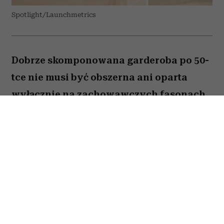
Spotlight/Launchmetrics
Dobrze skomponowana garderoba po 50-
tce nie musi być obszerna ani oparta
wyłącznie na zachowawczych fasonach.
Wystarczy kilka odpowiednio dobranych
elementów, aby codzienne stylizacje
wyglądały nowocześnie, elegancko i
pasowały do wielu okazji. Stylistki
szczególnie polecają pięć rzeczy, które
mogą całkowicie odmienić zawartość
szafy.