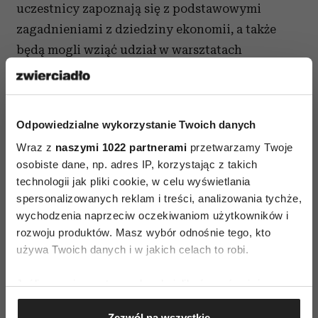
uczestnicy zapoznają się z podstawowymi
zagadnieniami z dziedziny ekonomii, a także
będą mogli wziąć udział w warsztatach
plastycznych i obejrzeć wystawę. Na warsztaty
obowiązują zapisy.
W czasie bazArtu przeprowadzona zostanie także
Odpowiedzialne wykorzystanie Twoich danych
zbiórka karmy i zabawek dla szczeniąt i kociąt
Wraz z
naszymi 1022 partnerami
przetwarzamy Twoje
z krakowskiego Schroniska dla Bezdomnych
osobiste dane, np. adres IP, korzystając z takich
technologii jak pliki cookie, w celu wyświetlania
Zwierząt.
spersonalizowanych reklam i treści, analizowania tychże,
wychodzenia naprzeciw oczekiwaniom użytkowników i
Link do wydarzenia na Facebooku
rozwoju produktów. Masz wybór odnośnie tego, kto
używa Twoich danych i w jakich celach to robi.
Jeśli wyrazisz na to zgodę, chcielibyśmy również:
Gromadzić dane dotyczące Twojej lokalizacji
Zezwól na wszystkie