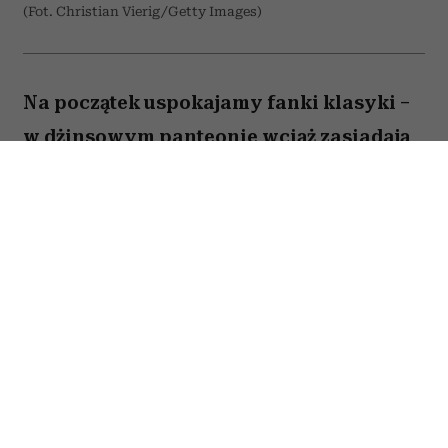
(Fot. Christian Vierig/Getty Images)
Na początek uspokajamy fanki klasyki –
w dżinsowym panteonie wciąż zasiadają
niebieskości i czernie, a latem także biele,
spierając się co najwyżej o szerokość
nogawki i wysokość stanu. Mają jednak
mocną konkurencję, która coraz śmielej
walczy o umoszczenie sobie miejsca tuż
obok starych wyjadaczy. Kawałek
denimowego tortu uszczknęły w tym
sezonie zarówno apetyczne beże i brązy
przywołujące na myśl karmelowy flan