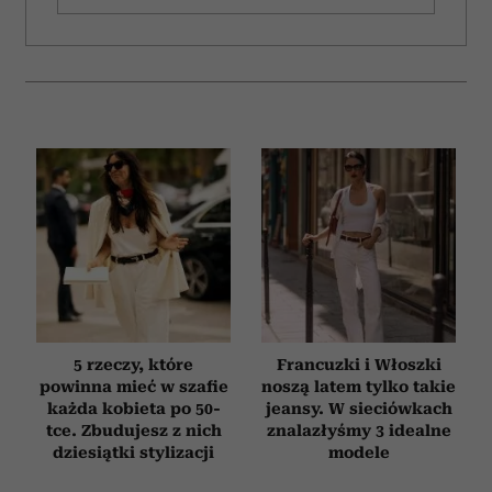
analizować ruch w naszej witrynie. Informacje o tym, jak
korzystasz z naszej witryny, udostępniamy partnerom
społecznościowym, reklamowym i analitycznym.
Partnerzy mogą połączyć te informacje z innymi danymi
otrzymanymi od Ciebie lub uzyskanymi podczas
korzystania z ich usług.
5 rzeczy, które
Francuzki i Włoszki
powinna mieć w szafie
noszą latem tylko takie
każda kobieta po 50-
jeansy. W sieciówkach
tce. Zbudujesz z nich
znalazłyśmy 3 idealne
dziesiątki stylizacji
modele