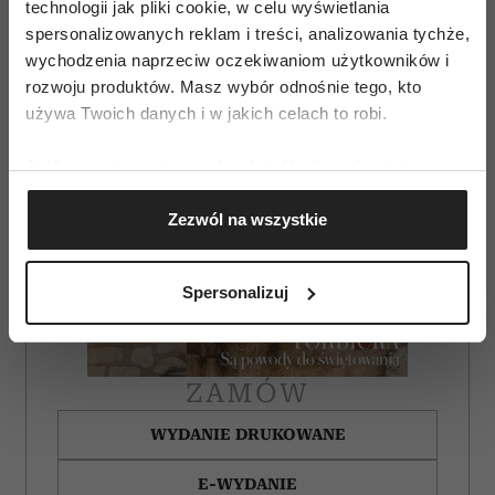
technologii jak pliki cookie, w celu wyświetlania
spersonalizowanych reklam i treści, analizowania tychże,
wychodzenia naprzeciw oczekiwaniom użytkowników i
rozwoju produktów. Masz wybór odnośnie tego, kto
używa Twoich danych i w jakich celach to robi.
Jeśli wyrazisz na to zgodę, chcielibyśmy również:
Gromadzić dane dotyczące Twojej lokalizacji
Zezwól na wszystkie
geograficznej z dokładnością nawet do kilku metrów
Identyfikować Twoje urządzenie, aktywnie
analizując charakteryzującego je zbiory danych
Spersonalizuj
(fingerprinting, czyli wirtualny odcisk palca)
Dowiedz się więcej odnośnie tego, jak Twoje osobiste
dane są przetwarzane oraz ustaw własne preferencje w
sekcji szczegółów
. W Deklaracji plików cookie możesz
ZAMÓW
zmienić lub wycofać swoją zgodę w dowolnej chwili.
WYDANIE DRUKOWANE
Wykorzystujemy pliki cookie do spersonalizowania treści
E-WYDANIE
i reklam, aby oferować funkcje społecznościowe i