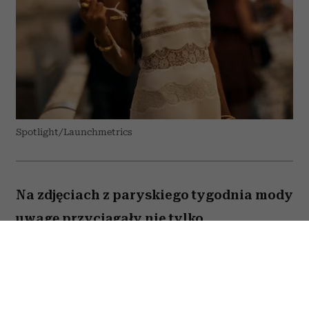
Spotlight/Launchmetrics
Na zdjęciach z paryskiego tygodnia mody
uwagę przyciągały nie tylko
spektakularne kreacje. Gwiazdy i goście
pokazów zgodnie sięgali po niepozorny
dodatek, który podczas fali upałów