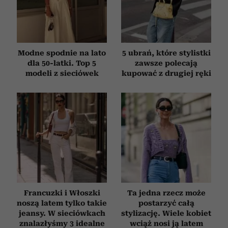
korzystania z ich usług.
Modne spodnie na lato
5 ubrań, które stylistki
dla 50-latki. Top 5
zawsze polecają
modeli z sieciówek
kupować z drugiej ręki
Francuzki i Włoszki
Ta jedna rzecz może
noszą latem tylko takie
postarzyć całą
jeansy. W sieciówkach
stylizację. Wiele kobiet
znalazłyśmy 3 idealne
wciąż nosi ją latem