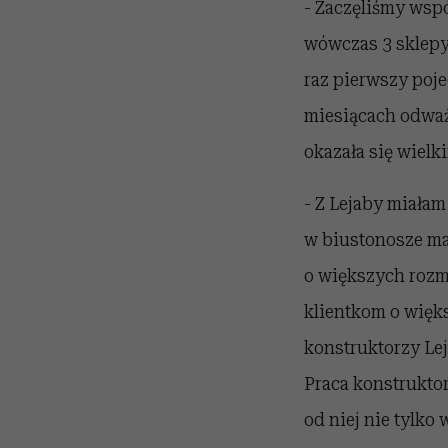
- Zaczęliśmy wsp
wówczas 3 sklepy,
raz pierwszy poje
miesiącach odważy
okazała się wielk
- Z Lejaby miałam
w biustonosze mar
o większych rozmi
klientkom o więks
konstruktorzy Lej
Praca konstruktor
od niej nie tylko