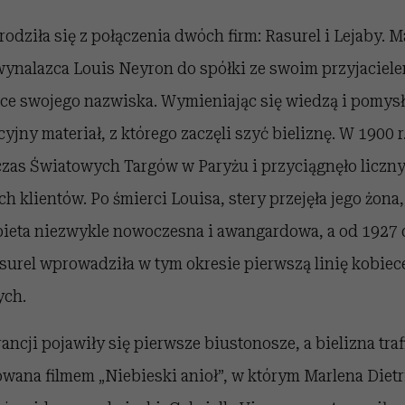
odziła się z połączenia dwóch firm: Rasurel i Lejaby. M
 wynalazca Louis Neyron do spółki ze swoim przyjaciele
rce swojego nazwiska. Wymieniając się wiedzą i pomysł
yjny materiał, z którego zaczęli szyć bieliznę. W 1900 r
czas Światowych Targów w Paryżu i przyciągnęło liczny
klientów. Po śmierci Louisa, stery przejęła jego żona, 
ieta niezwykle nowoczesna i awangardowa, a od 1927 d
surel wprowadziła w tym okresie pierwszą linię kobiece
ych.
rancji pojawiły się pierwsze biustonosze, a bielizna tra
wana filmem „Niebieski anioł”, w którym Marlena Diet