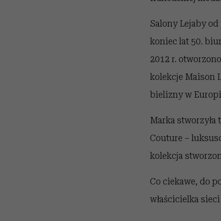
Salony Lejaby od
koniec lat 50. bi
2012 r. otworzon
kolekcje Maison L
bielizny w Europ
Marka stworzyła t
Couture – luksuso
kolekcja stworzon
Co ciekawe, do po
właścicielka siec