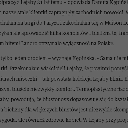
ółpracę z Lejaby 21 lat temu – opowiada Danuta Kępińs
 nasze stałe klientki zapragnęły zachodnich nowości.
chałam na targi do Paryża i zakochałam się w Maison Le
łam się sprowadzić kilka kompletów i bielizna tej fra
im hitem! Lanoro otrzymało wyłączność na Polskę.
 tylko jeden problem – wyznaje Kępińska. - Sama nie mi
ki. Przekonałam właścicieli Lejaby, że powinni pomyśl
arach miseczki – tak powstała kolekcja Lejaby Elixir. E
zym biuście niezwykły komfort. Termoplastyczne fiszbi
aby, powodują, że biustonosz dopasowuje się do kształ
a bielizny dla większych biustów jest niezwykle skomp
 wygoda, ale również zdrowie kobiet. W Lejaby przy pro