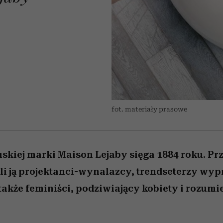
 5,
Raport Lyst ujawnił
Miller s. 5, odc. 6]
tysiące widzów
skuteczne
granicę
najtrudniejszą pr
xie
najbardziej pożądane
ubrania i marki sezonu
fot. materiały prasowe
uskiej marki Maison Lejaby sięga 1884 roku. Prz
i ją projektanci-wynalazcy, trendseterzy wyp
także feminiści, podziwiający kobiety i rozumi