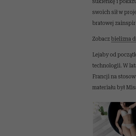
sukienkę i pokaz
swoich sił w proj
bratowej zainspir
Zobacz
bielizna 
Lejaby od począt
technologii. W la
Francji na stoso
materiału był Mis