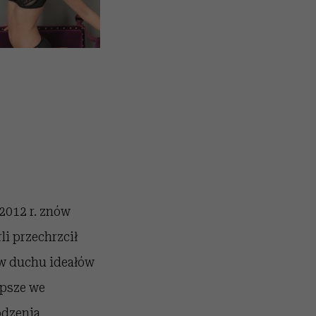
2012 r. znów
li przechrzcił
 w duchu ideałów
epsze we
odzenia.