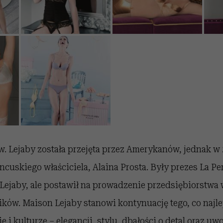
. Lejaby została przejęta przez Amerykanów, jednak w 
ncuskiego właściciela, Alaina Prosta. Były prezes La Per
Lejaby, ale postawił na prowadzenie przedsiębiorstwa
ków. Maison Lejaby stanowi kontynuację tego, co najl
 i kulturze – elegancji, stylu, dbałości o detal oraz uw