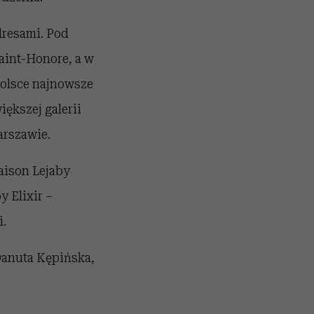
dresami. Pod
Saint-Honore, a w
Polsce najnowsze
iększej galerii
arszawie.
aison Lejaby
y Elixir –
i.
 Danuta Kępińska,