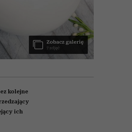
óbę
rozczarowują
Zobacz galerię
7 zdjęć
ez kolejne
rzedzający
ejący ich