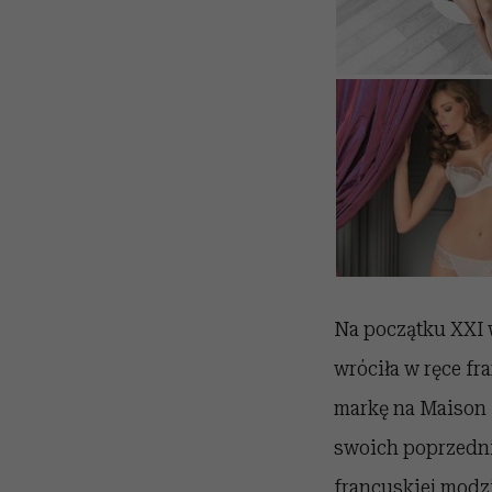
Na początku XXI w
wróciła w ręce fra
markę na Maison 
swoich poprzedni
francuskiej modzie