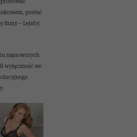
 spróbować
 sukcesem, postać
j firmy – Lejaby.
niu najnowszych
ali wyłączność we
wolucyjnego
y.