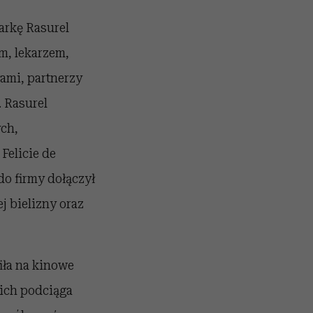
arkę Rasurel
m, lekarzem,
ami, partnerzy
. Rasurel
ch,
Felicie de
o firmy dołączył
j bielizny oraz
fiła na kinowe
rich podciąga