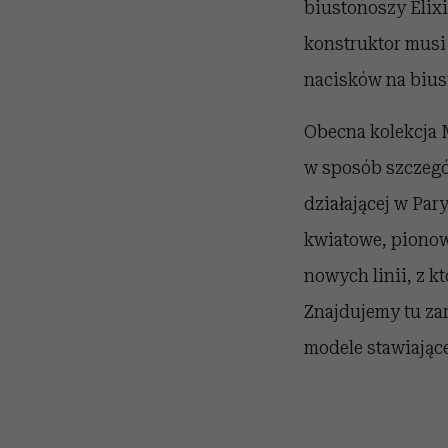
biustonoszy Elixi
konstruktor musi
nacisków na bius
Obecna kolekcja M
w sposób szczegól
działającej w Par
kwiatowe, pionow
nowych linii, z k
Znajdujemy tu za
modele stawiające