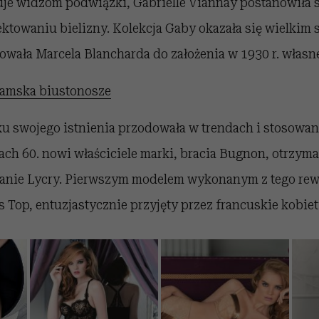
uje widzom podwiązki, Gabrielle Viannay postanowiła
ektowaniu bielizny. Kolekcja Gaby okazała się wielkim
owała Marcela Blancharda do założenia w 1930 r. własne
damska biustonosze
ku swojego istnienia przodowała w trendach i stosowa
tach 60. nowi właściciele marki, bracia Bugnon, otrzym
wanie Lycry. Pierwszym modelem wykonanym z tego re
s Top, entuzjastycznie przyjęty przez francuskie kobiet