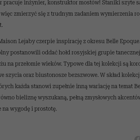
r pracuje inżynier, konstruktor mostów! Staniki szyte są
 więc zmierzyć się z trudnym zadaniem wymierzenia ro
t.
aison Lejaby czerpie inspirację z okresu Belle Epoque.
ny postanowili oddać hołd rosyjskiej grupie tanecznej
yżu na przełomie wieków. Typowe dla tej kolekcji są kor
e szycia oraz biustonosze bezszwowe. W skład kolekcj
tórych każda stanowi zupełnie inną wariację na temat B
równo bieliznę wyszukaną, pełną zmysłowych akcentów,
 na wygodę i prostotę.