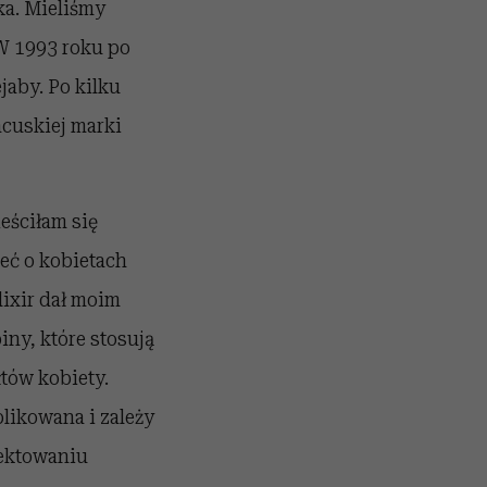
ka. Mieliśmy
 W 1993 roku po
jaby. Po kilku
ncuskiej marki
eściłam się
eć o kobietach
lixir dał moim
ny, które stosują
tów kobiety.
likowana i zależy
jektowaniu