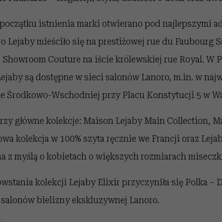
 początku istnienia marki otwierano pod najlepszymi a
uro Lejaby mieściło się na prestiżowej rue du Faubourg 
o Showroom Couture na iście królewskiej rue Royal. W 
ejaby są dostępne w sieci salonów Lanoro, m.in. w najw
ie Środkowo-Wschodniej przy Placu Konstytucji 5 w W
rzy główne kolekcje: Maison Lejaby Main Collection, M
wa kolekcja w 100% szyta ręcznie we Francji oraz Lejab
a z myślą o kobietach o większych rozmiarach miseczk
wstania kolekcji Lejaby Elixir przyczyniła się Polka –
i salonów bielizny ekskluzywnej Lanoro.