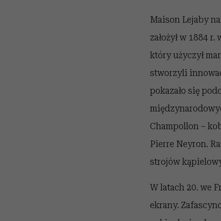
Maison Lejaby nar
założył w 1884 r.
który użyczył ma
stworzyli innowac
pokazało się pod
międzynarodowych 
Champollon – kob
Pierre Neyron. Ra
strojów kąpielow
W latach 20. we F
ekrany. Zafascyno