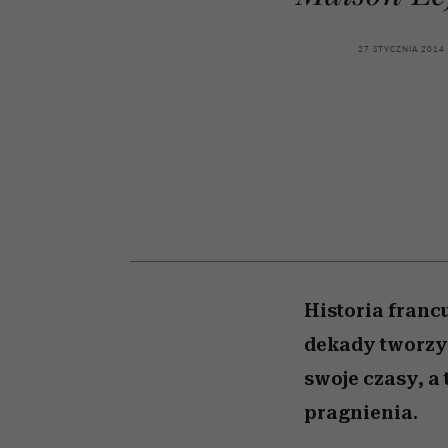
kawę z Kasią Miller”, s.
cieszy się dużą
pamięć
popularnością na Netfli
odc. 7]
27 STYCZNIA 2014
Historia franc
dekady tworzyl
swoje czasy, a 
pragnienia.